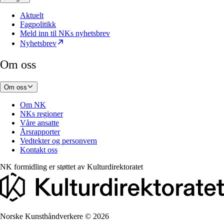
Aktuelt
Fagpolitikk
Meld inn til NKs nyhetsbrev
Nyhetsbrev
Om oss
Om oss
Om NK
NKs regioner
Våre ansatte
Årsrapporter
Vedtekter og personvern
Kontakt oss
NK formidling er støttet av
Kulturdirektoratet
Norske Kunsthåndverkere
©
2026