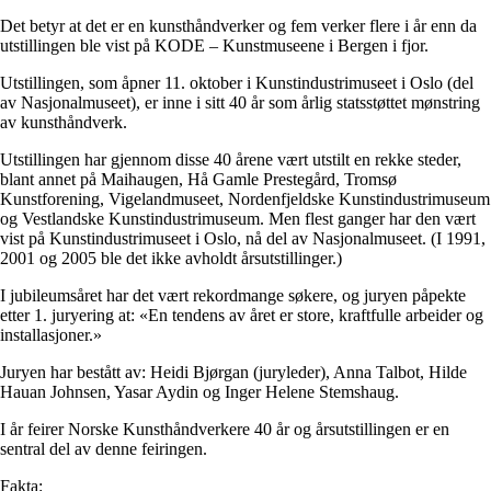
Det betyr at det er en kunsthåndverker og fem verker flere i år enn da
utstillingen ble vist på KODE – Kunstmuseene i Bergen i fjor.
Utstillingen, som åpner 11. oktober i Kunstindustrimuseet i Oslo (del
av Nasjonalmuseet), er inne i sitt 40 år som årlig statsstøttet mønstring
av kunsthåndverk.
Utstillingen har gjennom disse 40 årene vært utstilt en rekke steder,
blant annet på Maihaugen, Hå Gamle Prestegård, Tromsø
Kunstforening, Vigelandmuseet, Nordenfjeldske Kunstindustrimuseum
og Vestlandske Kunstindustrimuseum. Men flest ganger har den vært
vist på Kunstindustrimuseet i Oslo, nå del av Nasjonalmuseet. (I 1991,
2001 og 2005 ble det ikke avholdt årsutstillinger.)
I jubileumsåret har det vært rekordmange søkere, og juryen påpekte
etter 1. juryering at: «En tendens av året er store, kraftfulle arbeider og
installasjoner.»
Juryen har bestått av: Heidi Bjørgan (juryleder), Anna Talbot, Hilde
Hauan Johnsen, Yasar Aydin og Inger Helene Stemshaug.
I år feirer Norske Kunsthåndverkere 40 år og årsutstillingen er en
sentral del av denne feiringen.
Fakta: