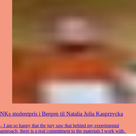
NKs studentpris i Bergen til Natalia Julia Kasprzycka
– I am so happy that the jury saw that behind my experimental
approach, there is a real commitment to the materials I work with.