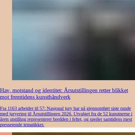
Hav, motstand og identitet: Årsutstillingen retter blikket
mot fremtidens kunsthåndverk
Fra 1163 arbeider til 57: Nasjonal jury har nå gjennomført siste runde
med juryering til Årsutstillingen 2026. Utvalget fra de 52 kunstnerne i
årets utstilling representerer bredden i feltet, og speiler samtidens mest
presserende tematikker.