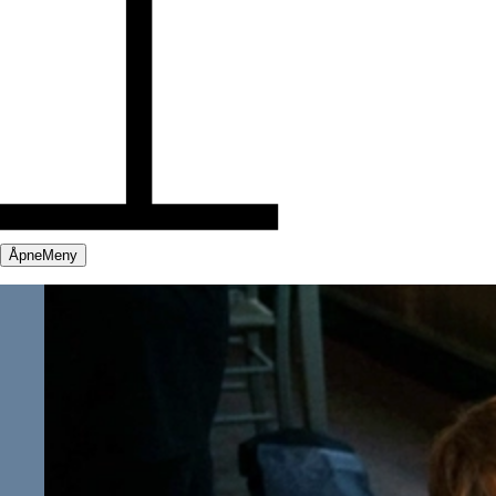
Åpne
Meny