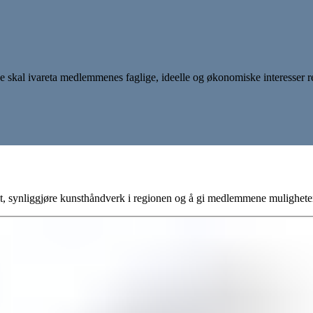
skal ivareta medlemmenes faglige, ideelle og økonomiske interesser reg
, synliggjøre kunsthåndverk i regionen og å gi medlemmene muligheter for