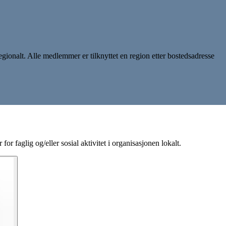
ionalt. Alle medlemmer er tilknyttet en region etter bostedsadresse
 faglig og/eller sosial aktivitet i organisasjonen lokalt.