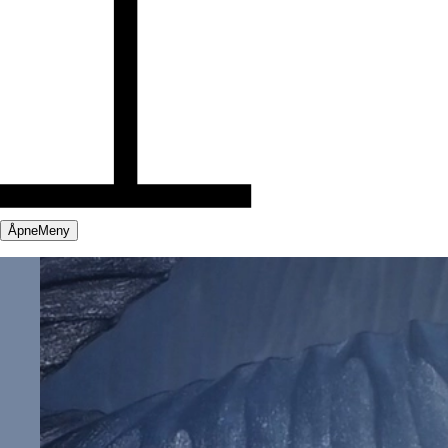
Åpne
Meny