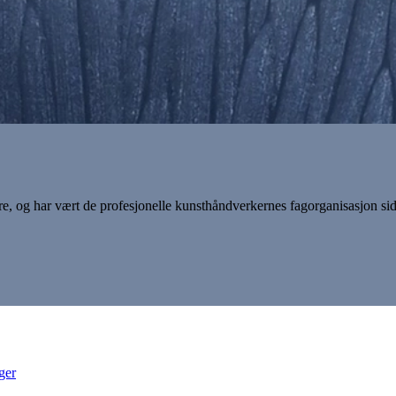
re, og har vært de profesjonelle kunsthåndverkernes fagorganisasjon s
ger