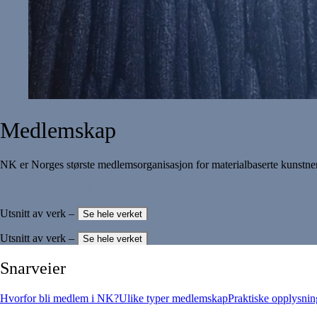
Medlemskap
NK er Norges største medlemsorganisasjon for materialbaserte kunstne
Søk om medlemskap her
Utsnitt av verk –
Se hele verket
Utsnitt av verk –
Se hele verket
Snarveier
Hvorfor bli medlem i NK?
Ulike typer medlemskap
Praktiske opplysnin