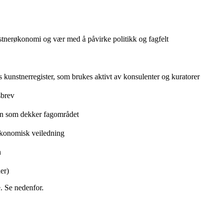
unstnerøkonomi og vær med å påvirke politikk og fagfelt
 kunstnerregister, som brukes aktivt av konsulenter og kuratorer
sbrev
den som dekker fagområdet
 økonomisk veiledning
n
er)
. Se nedenfor.