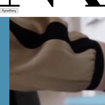
Åpne
Meny