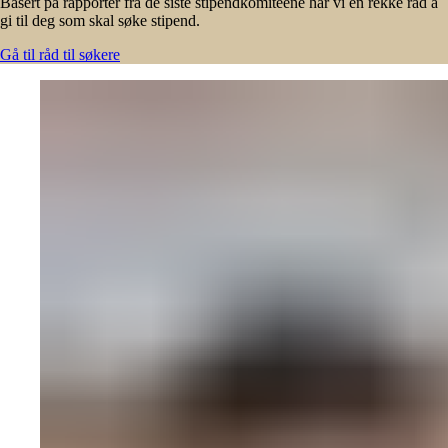
Basert på rapporter fra de siste stipendkomiteene har vi en rekke råd å
gi til deg som skal søke stipend.
Gå til råd til søkere