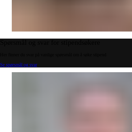
Spørsmål
og
svar
for
stipendsøkere
Her finner du svar på vanlige spørsmål om å søke stipend
Se spørsmål og svar