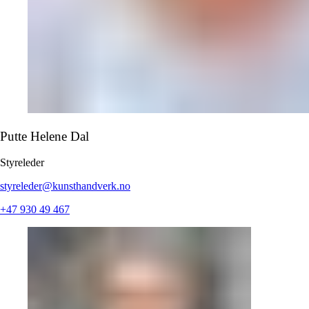
Putte Helene Dal
Styreleder
styreleder@kunsthandverk.no
+47 930 49 467