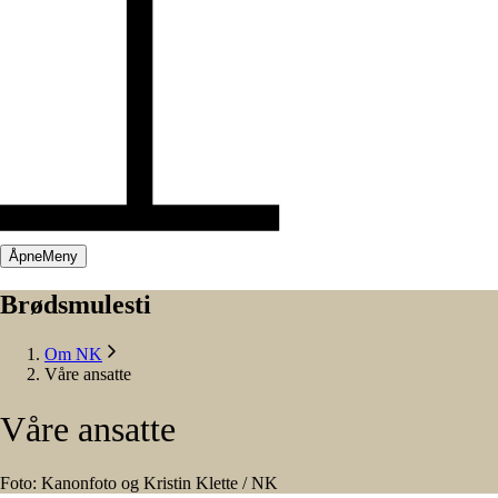
Åpne
Meny
Brødsmulesti
Om NK
Våre ansatte
Våre
ansatte
Foto: Kanonfoto og Kristin Klette / NK