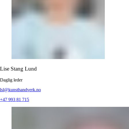
Lise Stang Lund
Daglig
leder
lsl@kunsthandverk.no
+47 993 81 715