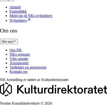
Aktuelt
Fagpolitikk
Meld inn til NKs nyhetsbrev
Nyhetsbrev
Om oss
Om oss
Om NK
NKs regioner
Våre ansatte
Årsrapporter
Vedtekter og personvern
Kontakt oss
NK formidling er støttet av
Kulturdirektoratet
Norske Kunsthåndverkere
©
2026