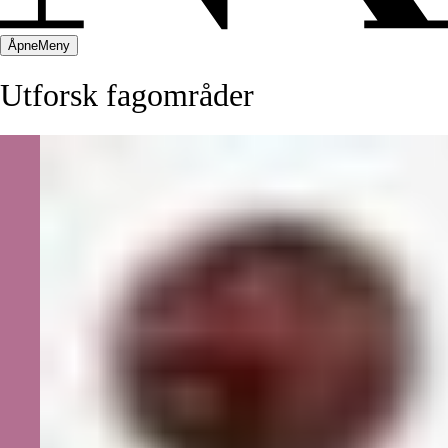
Åpne
Meny
Utforsk
fagområder