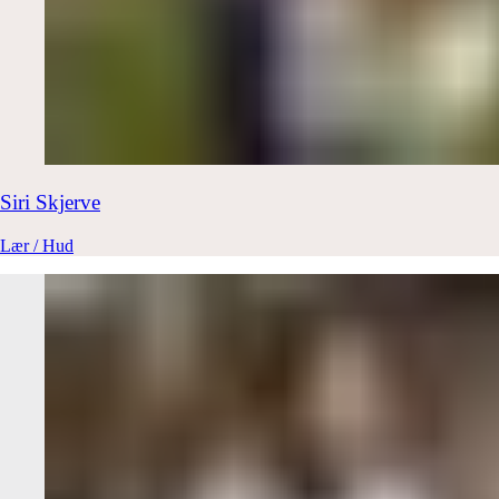
Siri
Skjerve
Lær / Hud