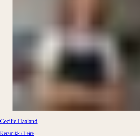
Cecilie
Haaland
Keramikk / Leire