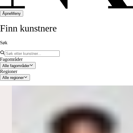
Åpne
Meny
Finn
kunstnere
Søk
Fagområder
Alle fagområder
Regioner
Alle regioner