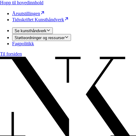
Hopp til hovedinnhold
Årsutstillingen
Tidsskriftet Kunsthåndverk
Se kunsthåndverk
Støtteordninger og ressurser
Fagpolitikk
Til forsiden