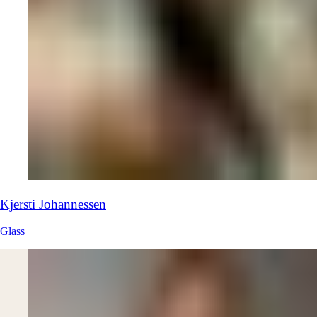
Kjersti
Johannessen
Glass