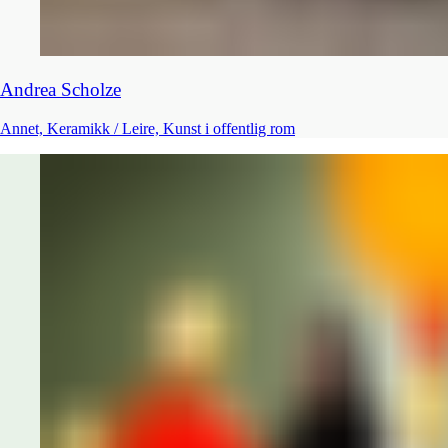
Andrea​​​​‌ ‍ ​‍​‍‌‍ ‌ ​‍‌‍‍‌‌‍‌ ‌‍‍‌‌‍ ‍​‍​‍​ ‍‍​‍​‍‌ ​ ‌‍​‌‌‍ ‍‌‍‍‌‌ ‌​‌ ‍‌​‍ ‍‌‍‍‌‌‍ ​‍​‍​‍ ​​‍​‍‌‍‍​‌ ​‍‌‍‌‌‌‍‌‍​‍​‍​ ‍‍​‍​‍​‍ ‌ ​ ‌ ‌​‌ ‌‌‌‍‌​‌‍‍‌‌‍ ​‍ ‌‍‍‌‌‍ ‍‌ ‌​‌‍‌‌‌‍ ‍‌ ‌​​‍ ‌‍‌‌‌‍‌​‌‍‍‌‌ ‌​​‍ ‌‍ ‌‌‍ ‌‍‌​‌‍‌‌​ ‌‌ ​​‌ ​‍‌‍‌‌‌ ​ ‌‍‌‌‌‍ ‍‌ ‌​‌‍​‌‌ ‌​‌‍‍‌‌‍ ‌‍ ‍​ ‍ ‌‍‍‌‌‍‌​​ ‌‌‍‍‌‌‍ ‌‌ ​​‌‍ ‌ ​‍‌ ‌​‌‍‌‌‌‍‌​​‍ ‌‌ ‌‌‌ ​ ‌‍‌‌‌ ​‍​‍ ‌​ ‍‌​ ‌ ​ ‍ ‌ ‌​‌ ‍‌‌ ​​‌‍‌‌​ ‌‌ ‌‌‌ ​ ‌‍‌‌‌ ​‍​ ‍ ‌ ​​‌‍​‌‌ ‌​‌‍‍​​ ‌‌‍‌‍‌‍‍‌‌ ​‍‌ ​ ‌ ‌​‌​ ‍‌‍​‌‌‍ ‌‌‍‌‌​ ‌‍​‍‌‍​‌‌ ​ ‌‍‌‌‌‌‌‌‌ ​‍‌‍ ​​ ‌​‍‌‌​ ​‍‌​‌‍‌ ​ ‌ ‌​‌ ‌‌‌‍‌​‌‍‍‌‌‍ ​‍‌‍‌‍‍‌‌‍‌​​ ‌‌‍‍‌‌‍ ‌‌ ​​‌‍ ‌ ​‍‌ ‌​‌‍‌‌‌‍‌​​‍ ‌‌ ‌‌‌ ​ ‌‍‌‌‌ ​‍​‍ ‌​ ‍‌​ ‌ ​‍‌‍‌ ‌​‌ ‍‌‌ ​​‌‍‌‌​ ‌‌ ‌‌‌ ​ ‌‍‌‌‌ ​‍​‍‌‍‌ ​​‌‍​‌‌ ‌​‌‍‍​​ ‌‌‍‌‍‌‍‍‌‌ ​‍‌ ​ ‌ ‌​‌​ ‍‌‍​‌‌‍ ‌‌‍‌‌​‍​‍‌ ‌​​​​‌ ‍ ​‍​‍‌‍ ‌ ​‍‌‍‍‌‌‍‌ ‌‍‍‌‌‍ ‍​‍​‍​ ‍‍​‍​‍‌ ​ ‌‍​‌‌‍ ‍‌‍‍‌‌ ‌​‌ ‍‌​‍ ‍‌‍‍‌‌‍ ​‍​‍​‍ ​​‍​‍‌‍‍​‌ ​‍‌‍‌‌‌‍‌‍​‍​‍​ ‍‍​‍​‍​‍ ‌ ​ ‌ ‌​‌ ‌‌‌‍‌​‌‍‍‌‌‍ ​‍ ‌‍‍‌‌‍ ‍‌ ‌​‌‍‌‌‌‍ ‍‌ ‌​​‍ ‌‍‌‌‌‍‌​‌‍‍‌‌ ‌​​‍ ‌‍ ‌‌‍ ‌‍‌​‌‍‌‌​ ‌‌ ​​‌ ​‍‌‍‌‌‌ ​ ‌‍‌‌‌‍ ‍‌ ‌​‌‍​‌‌ ‌​‌‍‍‌‌‍ ‌‍ ‍​ ‍ ‌‍‍‌‌‍‌​​ ‌‌‍‍‌‌‍ ‌‌ ​​‌‍ ‌ ​‍‌ ‌​‌‍‌‌‌‍‌​​‍ ‌‌ ‌‌‌ ​ ‌‍‌‌‌ ​‍​‍ ‌​ ‍‌​ ‌ ​ ‍ ‌ ‌​‌ ‍‌‌ ​​‌‍‌‌​ ‌‌ ‌‌‌ ​ ‌‍‌‌‌ ​‍​ ‍ ‌ ​​‌‍​‌‌ ‌​‌‍‍​​ ‌‌‍‌‍‌‍‍‌‌ ​‍‌ ​ ‌ ‌​‌​ ‍‌‍​‌‌‍ ‌‌‍‌‌​ ‌‍​‍‌‍​‌‌ ​ ‌‍‌‌‌‌‌‌‌ ​‍‌‍ ​​ ‌​‍‌‌​ ​‍‌​‌‍‌ ​ ‌ ‌​‌ ‌‌‌‍‌​‌‍‍‌‌‍ ​‍‌‍‌‍‍‌‌‍‌​​ ‌‌‍‍‌‌‍ ‌‌ ​​‌‍ ‌ ​‍‌ ‌​‌‍‌‌‌‍‌​​‍ ‌‌ ‌‌‌ ​ ‌‍‌‌‌ ​‍​‍ ‌​ ‍‌​ ‌ ​‍‌‍‌ ‌​‌ ‍‌‌ ​​‌‍‌‌​ ‌‌ ‌‌‌ ​ ‌‍‌‌‌ ​‍​‍‌‍‌ ​​‌‍​‌‌ ‌​‌‍‍​​ ‌‌‍‌‍‌‍‍‌‌ ​‍‌ ​ ‌ ‌​‌​ ‍‌‍​‌‌‍ ‌‌‍‌‌​‍​‍‌ ‌
Scholze​​​​‌ ‍ ​‍​‍‌‍ ‌ ​‍‌‍‍‌‌‍‌ ‌‍‍‌‌‍ ‍​‍​‍​ ‍‍​‍​‍‌ ​ ‌‍​‌‌‍ ‍‌‍‍‌‌ ‌​‌ ‍‌​‍ ‍‌‍‍‌‌‍ ​‍​‍​‍ ​​‍​‍‌‍‍​‌ ​‍‌‍‌‌‌‍‌‍​‍​‍​ ‍‍​‍​‍​‍ ‌ ​ ‌ ‌​‌ ‌‌‌‍‌​‌‍‍‌‌‍ ​‍ ‌‍‍‌‌‍ ‍‌ ‌​‌‍‌‌‌‍ ‍‌ ‌​​‍ ‌‍‌‌‌‍‌​‌‍‍‌‌ ‌​​‍ ‌‍ ‌‌‍ ‌‍‌​‌‍‌‌​ ‌‌ ​​‌ ​‍‌‍‌‌‌ ​ ‌‍‌‌‌‍ ‍‌ ‌​‌‍​‌‌ ‌​‌‍‍‌‌‍ ‌‍ ‍​ ‍ ‌‍‍‌‌‍‌​​ ‌‌‍‍‌‌‍ ‌‌ ​​‌‍ ‌ ​‍‌ ‌​‌‍‌‌‌‍‌​​‍ ‌‌ ‌‌‌ ​ ‌‍‌‌‌ ​‍​‍ ‌​ ‍‌​ ‌ ​ ‍ ‌ ‌​‌ ‍‌‌ ​​‌‍‌‌​ ‌‌ ‌‌‌ ​ ‌‍‌‌‌ ​‍​ ‍ ‌ ​​‌‍​‌‌ ‌​‌‍‍​​ ‌‌‍ ​‌‍​‌‌ ​ ‌ ‌​‌​ ‍‌‍​‌‌‍ ‌‌‍‌‌​ ‌‍​‍‌‍​‌‌ ​ ‌‍‌‌‌‌‌‌‌ ​‍‌‍ ​​ ‌​‍‌‌​ ​‍‌​‌‍‌ ​ ‌ ‌​‌ ‌‌‌‍‌​‌‍‍‌‌‍ ​‍‌‍‌‍‍‌‌‍‌​​ ‌‌‍‍‌‌‍ ‌‌ ​​‌‍ ‌ ​‍‌ ‌​‌‍‌‌‌‍‌​​‍ ‌‌ ‌‌‌ ​ ‌‍‌‌‌ ​‍​‍ ‌​ ‍‌​ ‌ ​‍‌‍‌ ‌​‌ ‍‌‌ ​​‌‍‌‌​ ‌‌ ‌‌‌ ​ ‌‍‌‌‌ ​‍​‍‌‍‌ ​​‌‍​‌‌ ‌​‌‍‍​​ ‌‌‍ ​‌‍​‌‌ ​ ‌ ‌​‌​ ‍‌‍​‌‌‍ ‌‌‍‌‌​‍​‍‌ ‌​​​​‌ ‍ ​‍​‍‌‍ ‌ ​‍‌‍‍‌‌‍‌ ‌‍‍‌‌‍ ‍​‍​‍​ ‍‍​‍​‍‌ ​ ‌‍​‌‌‍ ‍‌‍‍‌‌ ‌​‌ ‍‌​‍ ‍‌‍‍‌‌‍ ​‍​‍​‍ ​​‍​‍‌‍‍​‌ ​‍‌‍‌‌‌‍‌‍​‍​‍​ ‍‍​‍​‍​‍ ‌ ​ ‌ ‌​‌ ‌‌‌‍‌​‌‍‍‌‌‍ ​‍ ‌‍‍‌‌‍ ‍‌ ‌​‌‍‌‌‌‍ ‍‌ ‌​​‍ ‌‍‌‌‌‍‌​‌‍‍‌‌ ‌​​‍ ‌‍ ‌‌‍ ‌‍‌​‌‍‌‌​ ‌‌ ​​‌ ​‍‌‍‌‌‌ ​ ‌‍‌‌‌‍ ‍‌ ‌​‌‍​‌‌ ‌​‌‍‍‌‌‍ ‌‍ ‍​ ‍ ‌‍‍‌‌‍‌​​ ‌‌‍‍‌‌‍ ‌‌ ​​‌‍ ‌ ​‍‌ ‌​‌‍‌‌‌‍‌​​‍ ‌‌ ‌‌‌ ​ ‌‍‌‌‌ ​‍​‍ ‌​ ‍‌​ ‌ ​ ‍ ‌ ‌​‌ ‍‌‌ ​​‌‍‌‌​ ‌‌ ‌‌‌ ​ ‌‍‌‌‌ ​‍​ ‍ ‌ ​​‌‍​‌‌ ‌​‌‍‍​​ ‌‌‍ ​‌‍​‌‌ ​ ‌ ‌​‌​ ‍‌‍​‌‌‍ ‌‌‍‌‌​ ‌‍​‍‌‍​‌‌ ​ ‌‍‌‌‌‌‌‌‌ ​‍‌‍ ​​ ‌​‍‌‌​ ​‍‌​‌‍‌ ​ ‌ ‌​‌ ‌‌‌‍‌​‌‍‍‌‌‍ ​‍‌‍‌‍‍‌‌‍‌​​ ‌‌‍‍‌‌‍ ‌‌ ​​‌‍ ‌ ​‍‌ ‌​‌‍‌‌‌‍‌​​‍ ‌‌ ‌‌‌ ​ ‌‍‌‌‌ ​‍​‍ ‌​ ‍‌​ ‌ ​‍‌‍‌ ‌​‌ ‍‌‌ ​​‌‍‌‌​ ‌‌ ‌‌‌ ​ ‌‍‌‌‌ ​‍​‍‌‍‌ ​​‌‍​‌‌ ‌​‌‍‍​​ ‌‌‍ ​‌‍​‌‌ ​ ‌ ‌​‌​ ‍‌‍​‌‌‍ ‌‌‍‌‌​‍​‍‌ ‌
Annet, Keramikk / Leire, Kunst i offentlig rom