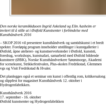
Den norske keramikkduoen Ingrid Askeland og Elin Aasheim er
invitert til å stille ut i Østfold Kunstsenter i forbindelse med
Kunsthåndverk 2016
– SKOP 2016 vil presentere kunsthåndverk og samtidskunst i et bredt
spekter. Foreløpig program inneholder utstillinger i kunstgallerier i
Østfold, åpne atelierer- og kunstnerverksteder i Østfold, kunststi,
foredrag, workshops, kunstsafari, samarbeid med Østfold bildende
kunstnere (ØBK), Norske Kunsthåndverkere Sørøstnorge, Akademi
for scenekunst, Strikkefestivalen, Plus-skolen Fredrikstad, Glemmen
vgs og Visit Fredrikstad & Hvaler.
Det planlegges også et seminar om kunst i offentlig rom, kritikersalong
og slippfest for magasinet Kunsthåndverk 12. oktober i
Hydrogenfabrikken.
Kunsthåndverk 2016
17. september - 16. oktober
Østfold kunstsenter og Hydrogenfabrikken