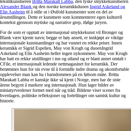
tekstilkunstneren
Britta Marakatt Labba
, den tyske smykkekunstneren
Alexander Blank
og den norske keramikkduoen
Ingrid Askeland og
Elin Aasheim
til å stille ut i Østfold kunstsenter som en del av
årsutstillingen. Dette er kunstnere som kommenterer egen kulturell
kontekst gjennom mytiske og narrative grep, ifølge juryen.
For de som er opptatt av internasjonal smykkekunst vil Bronger og
Blank være kjente navn; begge er høy ansett, er innkjøpt av viktige
internasjonale kunstsamlinger og har vunnet en rekke priser. Innen
keramikk er Sigrid Espelien, May von Krogh og duoenIngrid
Askeland og Elin Aasheim heller ingen nykommere. May von Krogh
har hatt en rekke utstillinger i inn og utland og er blant annet omtalt i
CFile, et internasjonalt ledende nettmagasinet for keramikk. Der
berømmes hun for sin evne til å formidle indre drama og ukomfortable
opplevelser man kan ha i barndommen på en følsom måte. Britta
Marakatt Labba er kanskje ikke så kjent i Norge, men har de siste
årene begynt å markere seg internasjonalt. Hun lager bilder av
miniatyrverdener formet med når og tråd. Bildene viser scener fra
hverdagen, politiske refleksjoner og fortellinger om samisk kultur og
historie.