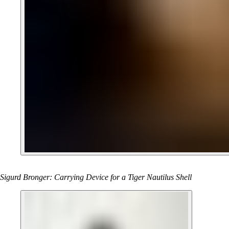
Sigurd Bronger: Carrying Device for a Tiger Nautilus Shell