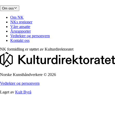
Om oss
Om NK
NKs regioner
Våre ansatte
Årsrapporter
Vedtekter og personvern
Kontakt oss
NK formidling er støttet av
Kulturdirektoratet
Norske Kunsthåndverkere
©
2026
Vedtekter og personvern
Laget av
Kult Byrå