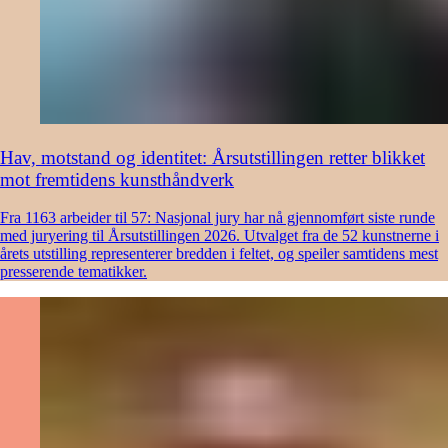
Hav, motstand og identitet: Årsutstillingen retter blikket
mot fremtidens kunsthåndverk
Fra 1163 arbeider til 57: Nasjonal jury har nå gjennomført siste runde
med juryering til Årsutstillingen 2026. Utvalget fra de 52 kunstnerne i
årets utstilling representerer bredden i feltet, og speiler samtidens mest
presserende tematikker.