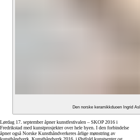
Den norske keramikkduoen Ingrid Askel
Lørdag 17. september åpner kunstfestivalen – SKOP 2016 i
Fredrikstad med kunstprosjekter over hele byen. I den forbindelse
åpner også Norske Kunsthåndverkeres årlige mønstring av
kunsthåndverk, Kunsthåndverk 2016, i Østfold kunstsenter og