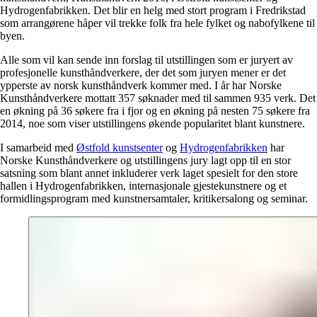
Hydrogenfabrikken. Det blir en helg med stort program i Fredrikstad
som arrangørene håper vil trekke folk fra hele fylket og nabofylkene til
byen.
Alle som vil kan sende inn forslag til utstillingen som er juryert av
profesjonelle kunsthåndverkere, der det som juryen mener er det
ypperste av norsk kunsthåndverk kommer med. I år har Norske
Kunsthåndverkere mottatt 357 søknader med til sammen 935 verk. Det
en økning på 36 søkere fra i fjor og en økning på nesten 75 søkere fra
2014, noe som viser utstillingens økende popularitet blant kunstnere.
I samarbeid med
Østfold kunstsenter
og
Hydrogenfabrikken
har
Norske Kunsthåndverkere og utstillingens jury lagt opp til en stor
satsning som blant annet inkluderer verk laget spesielt for den store
hallen i Hydrogenfabrikken, internasjonale gjestekunstnere og et
formidlingsprogram med kunstnersamtaler, kritikersalong og seminar.