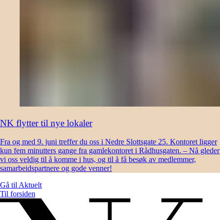
NK flytter til nye lokaler
Fra og med 9. juni treffer du oss i Nedre Slottsgate 25. Kontoret ligger
kun fem minutters gange fra gamlekontoret i Rådhusgaten. – Nå gleder
vi oss veldig til å komme i hus, og til å få besøk av medlemmer,
samarbeidspartnere og gode venner!
Gå til
Aktuelt
Til forsiden