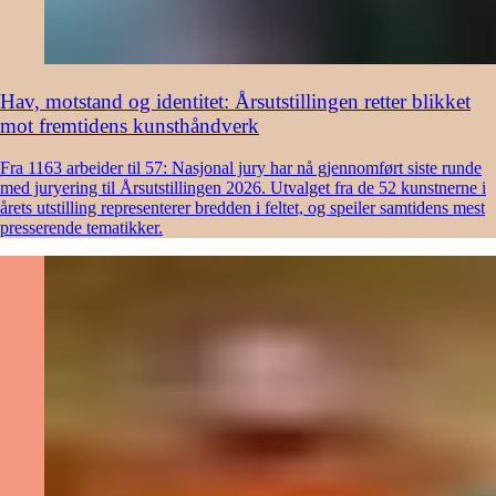
Hav, motstand og identitet: Årsutstillingen retter blikket
mot fremtidens kunsthåndverk
Fra 1163 arbeider til 57: Nasjonal jury har nå gjennomført siste runde
med juryering til Årsutstillingen 2026. Utvalget fra de 52 kunstnerne i
årets utstilling representerer bredden i feltet, og speiler samtidens mest
presserende tematikker.