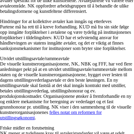
avtaler spesifikt for de ulike kunstfeltene. Avtalepartene vil variere etter
avtaleområde. NK oppfordrer arbeidsgruppen til å behandle de ulike
betalingsformene og kunstfeltene differensiert.
Hindringer for at kollektive avtaler kan inngås og etterleves
Partene må ha rett til å kreve forhandling. KUD må fra sin side følge
opp inngåtte forpliktelser i avtalene og være tydelig på institusjonenes
forpliktelser i tildelingsbrev. KUD har et selvstendig ansvar for
håndhevingen av statens inngåtte avtaler, og det er viktig at finnes
sanksjonsmekanismer for institusjoner som bryter sine forpliktelser.
Utvidet utstillingsavtale/rammeavtale
De visuelle kunstnerorganisasjonene, NK, NBK og FFF, har ved flere
anledninger pekt på at en utvidet utstillingsavtale/rammeavtale mellom
staten og de visuelle kunstnerorganisasjonene, bygget over lesten til
dagens utstillingsvederlagsavtale er den beste løsningen. En ny
utstillingsavtale skal fastslå at det skal inngås kontrakt med utstiller,
betales utstillingsvederlag, utstillingshonorar og ev.
produksjonskostnader. Organisasjonene ønsker å fremforhandle en ny
og enklere mekanisme for beregning av vederlaget og et fast
grunnhonorar pr. utstilling. NK viser i den sammenheng til de visuelle
kunstnerorganisasjonenes
felles notat om reformen for
utstillingsøkonomi
.
Friske midler en forutsetning
NK mener at tydeligere krav til avtaler/standarder vil være et udelt