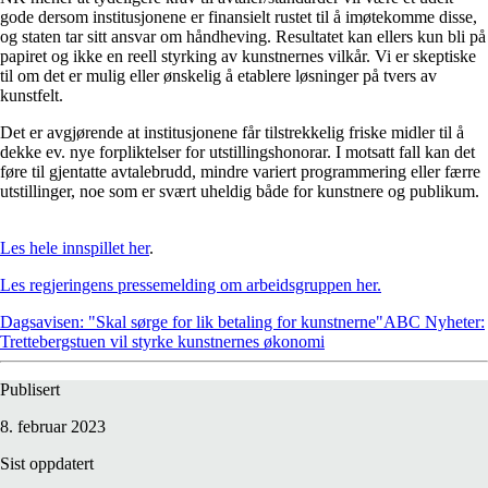
gode dersom institusjonene er finansielt rustet til å imøtekomme disse,
og staten tar sitt ansvar om håndheving. Resultatet kan ellers kun bli på
papiret og ikke en reell styrking av kunstnernes vilkår. Vi er skeptiske
til om det er mulig eller ønskelig å etablere løsninger på tvers av
kunstfelt.
Det er avgjørende at institusjonene får tilstrekkelig friske midler til å
dekke ev. nye forpliktelser for utstillingshonorar. I motsatt fall kan det
føre til gjentatte avtalebrudd, mindre variert programmering eller færre
utstillinger, noe som er svært uheldig både for kunstnere og publikum.
Les hele innspillet her
.
Les regjeringens pressemelding om arbeidsgruppen her.
Dagsavisen: "Skal sørge for lik betaling for kunstnerne"
ABC Nyheter:
Trettebergstuen vil styrke kunstnernes økonomi
Publisert
8. februar 2023
Sist oppdatert