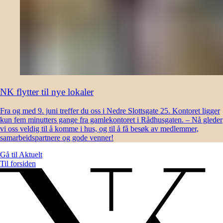
NK flytter til nye lokaler
Fra og med 9. juni treffer du oss i Nedre Slottsgate 25. Kontoret ligger
kun fem minutters gange fra gamlekontoret i Rådhusgaten. – Nå gleder
vi oss veldig til å komme i hus, og til å få besøk av medlemmer,
samarbeidspartnere og gode venner!
Gå til
Aktuelt
Til forsiden