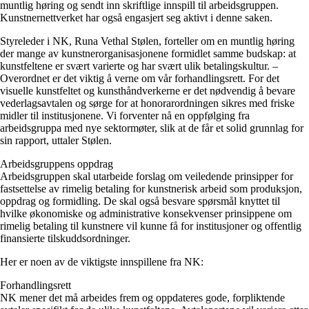
muntlig høring og sendt inn skriftlige innspill til arbeidsgruppen.
Kunstnernettverket har også engasjert seg aktivt i denne saken.
Styreleder i NK, Runa Vethal Stølen, forteller om en muntlig høring
der mange av kunstnerorganisasjonene formidlet samme budskap: at
kunstfeltene er svært varierte og har svært ulik betalingskultur. –
Overordnet er det viktig å verne om vår forhandlingsrett. For det
visuelle kunstfeltet og kunsthåndverkerne er det nødvendig å bevare
vederlagsavtalen og sørge for at honorarordningen sikres med friske
midler til institusjonene. Vi forventer nå en oppfølging fra
arbeidsgruppa med nye sektormøter, slik at de får et solid grunnlag for
sin rapport, uttaler Stølen.
Arbeidsgruppens oppdrag
Arbeidsgruppen skal utarbeide forslag om veiledende prinsipper for
fastsettelse av rimelig betaling for kunstnerisk arbeid som produksjon,
oppdrag og formidling. De skal også besvare spørsmål knyttet til
hvilke økonomiske og administrative konsekvenser prinsippene om
rimelig betaling til kunstnere vil kunne få for institusjoner og offentlig
finansierte tilskuddsordninger.
Her er noen av de viktigste innspillene fra NK:
Forhandlingsrett
NK mener det må arbeides frem og oppdateres gode, forpliktende