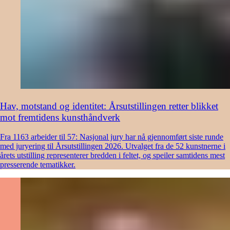
Hav, motstand og identitet: Årsutstillingen retter blikket
mot fremtidens kunsthåndverk
Fra 1163 arbeider til 57: Nasjonal jury har nå gjennomført siste runde
med juryering til Årsutstillingen 2026. Utvalget fra de 52 kunstnerne i
årets utstilling representerer bredden i feltet, og speiler samtidens mest
presserende tematikker.