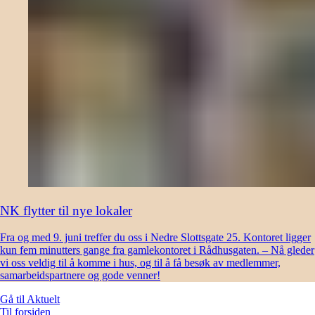
NK flytter til nye lokaler
Fra og med 9. juni treffer du oss i Nedre Slottsgate 25. Kontoret ligger
kun fem minutters gange fra gamlekontoret i Rådhusgaten. – Nå gleder
vi oss veldig til å komme i hus, og til å få besøk av medlemmer,
samarbeidspartnere og gode venner!
Gå til
Aktuelt
Til forsiden