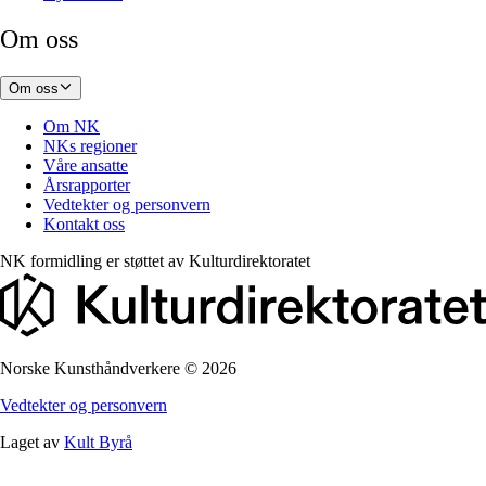
Om oss
Om oss
Om NK
NKs regioner
Våre ansatte
Årsrapporter
Vedtekter og personvern
Kontakt oss
NK formidling er støttet av
Kulturdirektoratet
Norske Kunsthåndverkere
©
2026
Vedtekter og personvern
Laget av
Kult Byrå