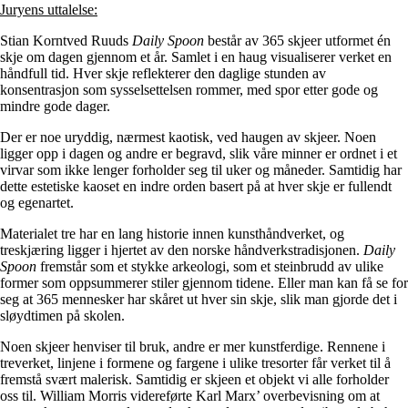
Juryens uttalelse:
Stian Korntved Ruuds
Daily Spoon
består av 365 skjeer utformet én
skje om dagen gjennom et år. Samlet i en haug visualiserer verket en
håndfull tid. Hver skje reflekterer den daglige stunden av
konsentrasjon som sysselsettelsen rommer, med spor etter gode og
mindre gode dager.
Der er noe uryddig, nærmest kaotisk, ved haugen av skjeer. Noen
ligger opp i dagen og andre er begravd, slik våre minner er ordnet i et
virvar som ikke lenger forholder seg til uker og måneder. Samtidig har
dette estetiske kaoset en indre orden basert på at hver skje er fullendt
og egenartet.
Materialet tre har en lang historie innen kunsthåndverket, og
treskjæring ligger i hjertet av den norske håndverkstradisjonen.
Daily
Spoon
fremstår som et stykke arkeologi, som et steinbrudd av ulike
former som oppsummerer stiler gjennom tidene. Eller man kan få se for
seg at 365 mennesker har skåret ut hver sin skje, slik man gjorde det i
sløydtimen på skolen.
Noen skjeer henviser til bruk, andre er mer kunstferdige. Rennene i
treverket, linjene i formene og fargene i ulike tresorter får verket til å
fremstå svært malerisk. Samtidig er skjeen et objekt vi alle forholder
oss til. William Morris videreførte Karl Marx’ overbevisning om at