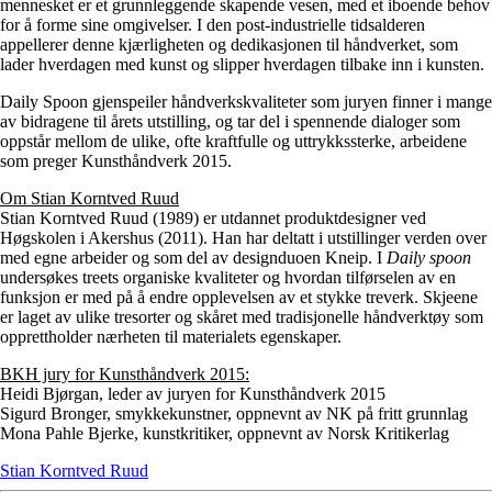
mennesket er et grunnleggende skapende vesen, med et iboende behov
for å forme sine omgivelser. I den post-industrielle tidsalderen
appellerer denne kjærligheten og dedikasjonen til håndverket, som
lader hverdagen med kunst og slipper hverdagen tilbake inn i kunsten.
Daily Spoon gjenspeiler håndverkskvaliteter som juryen finner i mange
av bidragene til årets utstilling, og tar del i spennende dialoger som
oppstår mellom de ulike, ofte kraftfulle og uttrykkssterke, arbeidene
som preger Kunsthåndverk 2015.
Om Stian Korntved Ruud
Stian Korntved Ruud (1989) er utdannet produktdesigner ved
Høgskolen i Akershus (2011). Han har deltatt i utstillinger verden over
med egne arbeider og som del av designduoen Kneip. I
Daily spoon
undersøkes treets organiske kvaliteter og hvordan tilførselen av en
funksjon er med på å endre opplevelsen av et stykke treverk. Skjeene
er laget av ulike tresorter og skåret med tradisjonelle håndverktøy som
opprettholder nærheten til materialets egenskaper.
BKH jury for Kunsthåndverk 2015:
Heidi Bjørgan, leder av juryen for Kunsthåndverk 2015
Sigurd Bronger, smykkekunstner, oppnevnt av NK på fritt grunnlag
Mona Pahle Bjerke, kunstkritiker, oppnevnt av Norsk Kritikerlag
Stian Korntved Ruud