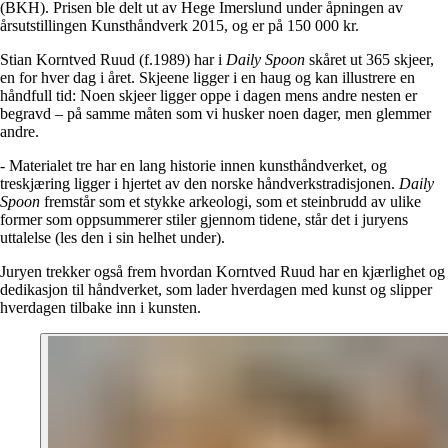
(BKH). Prisen ble delt ut av Hege Imerslund under åpningen av
årsutstillingen Kunsthåndverk 2015, og er på 150 000 kr.
Stian Korntved Ruud (f.1989) har i
Daily Spoon
skåret ut 365 skjeer,
en for hver dag i året. Skjeene ligger i en haug og kan illustrere en
håndfull tid: Noen skjeer ligger oppe i dagen mens andre nesten er
begravd – på samme måten som vi husker noen dager, men glemmer
andre.
- Materialet tre har en lang historie innen kunsthåndverket, og
treskjæring ligger i hjertet av den norske håndverkstradisjonen.
Daily
Spoon
fremstår som et stykke arkeologi, som et steinbrudd av ulike
former som oppsummerer stiler gjennom tidene, står det i juryens
uttalelse (les den i sin helhet under).
Juryen trekker også frem hvordan Korntved Ruud har en kjærlighet og
dedikasjon til håndverket, som lader hverdagen med kunst og slipper
hverdagen tilbake inn i kunsten.