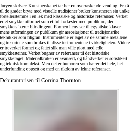
Juryen skriver: Kunstnerskapet tar her en overraskende vending. Fra å
til de grader bryte med visuelle tradisjoner bruker kunstneren sin unike
fortellerstemme i en lek med klassiske og historiske referanser. Verket
er et smykke utformet som et fullt orkester med publikum, der
smykkets bærer blir dirigent. Formen henviser til egyptiske klaver,
mens utformingen av publikum gir assosiasjoner til tradisjonsrike
teknikker som filigran. Instrumentene er laget av de samme metallene
og tresortene som brukes til disse instrumentene i virkeligheten. Videre
er treverket formet og fattet slik man ville gjort med edle
smykkesteiner. Verket bugner av referanser til det historiske
smykkefaget. Materialbruken er avansert, og håndverket er sofistikert
og teknisk komplekst. Men det er humoren som bærer det hele, i et
underfunding oppsett og med en rikdom av lekne referanser.
Debutantprisen til Corrina Thornton