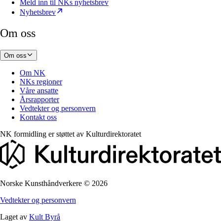
Meld inn til NKs nyhetsbrev
Nyhetsbrev
Om oss
Om oss
Om NK
NKs regioner
Våre ansatte
Årsrapporter
Vedtekter og personvern
Kontakt oss
NK formidling er støttet av
Kulturdirektoratet
Norske Kunsthåndverkere
©
2026
Vedtekter og personvern
Laget av
Kult Byrå