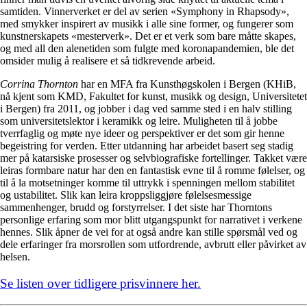
samtiden. Vinnerverket er del av serien «Symphony in Rhapsody»,
med smykker inspirert av musikk i alle sine former, og fungerer som
kunstnerskapets «mesterverk». Det er et verk som bare måtte skapes,
og med all den alenetiden som fulgte med koronapandemien, ble det
omsider mulig å realisere et så tidkrevende arbeid.
Corrina Thornton
har en MFA fra Kunsthøgskolen i Bergen (KHiB,
nå kjent som KMD, Fakultet for kunst, musikk og design, Universitetet
i Bergen) fra 2011, og jobber i dag ved samme sted i en halv stilling
som universitetslektor i keramikk og leire. Muligheten til å jobbe
tverrfaglig og møte nye ideer og perspektiver er det som gir henne
begeistring for verden. Etter utdanning har arbeidet basert seg stadig
mer på katarsiske prosesser og selvbiografiske fortellinger. Takket være
leiras formbare natur har den en fantastisk evne til å romme følelser, og
til å la motsetninger komme til uttrykk i spenningen mellom stabilitet
og ustabilitet. Slik kan leira kroppsliggjøre følelsesmessige
sammenhenger, brudd og forstyrrelser. I det siste har Thorntons
personlige erfaring som mor blitt utgangspunkt for narrativet i verkene
hennes. Slik åpner de vei for at også andre kan stille spørsmål ved og
dele erfaringer fra morsrollen som utfordrende, avbrutt eller påvirket av
helsen.
Se listen over tidligere prisvinnere her.