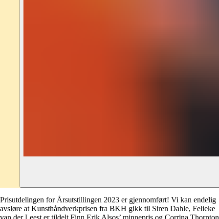
Prisutdelingen for Årsutstillingen 2023 er gjennomført! Vi kan endelig
avsløre at Kunsthåndverkprisen fra BKH gikk til Siren Dahle, Felieke
van der Leest er tildelt Finn Erik Alsos’ minnepris og Corrina Thornton