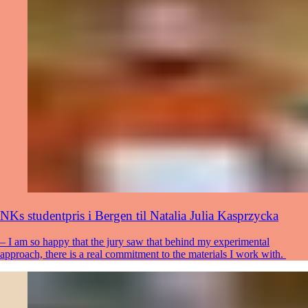
NKs studentpris i Bergen til Natalia Julia Kasprzycka
– I am so happy that the jury saw that behind my experimental
approach, there is a real commitment to the materials I work with.