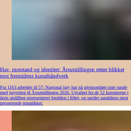
Hav, motstand og identitet: Årsutstillingen retter blikket
mot fremtidens kunsthåndverk
Fra 1163 arbeider til 57: Nasjonal jury har nå gjennomført siste runde
med juryering til Årsutstillingen 2026. Utvalget fra de 52 kunstnerne i
årets utstilling representerer bredden i feltet, og speiler samtidens mest
presserende tematikker.