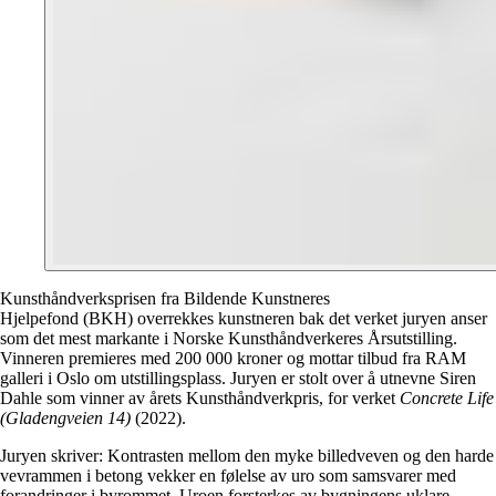
Kunsthåndverksprisen fra Bildende Kunstneres
Hjelpefond (BKH) overrekkes kunstneren bak det verket juryen anser
som det mest markante i Norske Kunsthåndverkeres Årsutstilling.
Vinneren premieres med 200 000 kroner og mottar tilbud fra RAM
galleri i Oslo om utstillingsplass. Juryen er stolt over å utnevne Siren
Dahle som vinner av årets Kunsthåndverkpris, for verket
Concrete Life
(Gladengveien 14)
(2022).
Juryen skriver: Kontrasten mellom den myke billedveven og den harde
vevrammen i betong vekker en følelse av uro som samsvarer med
forandringer i byrommet. Uroen forsterkes av bygningens uklare