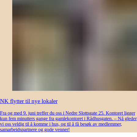
NK flytter til nye lokaler
Fra og med 9. juni treffer du oss i Nedre Slottsgate 25. Kontoret ligger
kun fem minutters gange fra gamlekontoret i Rådhusgaten. – Nå gleder
vi oss veldig til å komme i hus, og til å få besøk av medlemmer,
samarbeidspartnere og gode venner!