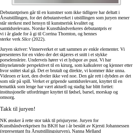
Debutantprisen går til en kunstner som ikke tidligere har deltatt i
Årsutstillingen, for det debutantverket i utstillingen som juryen mener
står sterkest med hensyn til kunstnerisk kvalitet og
samtidsrelevans. Norske Kunsthåndverkeres debutantpris er
vi i år glade for å gi til Corrina Thornton, og hennes
sterke verk
Slice
(2022).
Juryen skriver: Vinnerverket er satt sammen av enkle elementer. Vi
presenteres for en video der det skjæres et snitt i et stykke
porselensleire. Underveis hører vi et lydspor av pust. Vi har
tilsynelatende perspektivet til en kirurg, som kalkulerer og kjenner etter
hvor snittet skal gå. Det er brutalt og direkte, vi kommer ikke unna.
Videoen er kort, den dveler ikke ved noe. Den går rett i dybden av det
som står på spill. Verket er gripende samtidsrelevant, knyttet til en
tematikk som lenge har vært aktuell og stadig har blitt fortiet:
institusjonelle utfordringer knyttet til fødsel, barsel, morskap og
omsorg.
Takk til juryen!
NK ønsker å rette stor takk til prisjuryene. Juryen for
Kunsthåndverkprisen fra BKH har i år bestått av Kjersti Johannessen
(representant fra Årsutstillingsjuryen), Nanna Melland