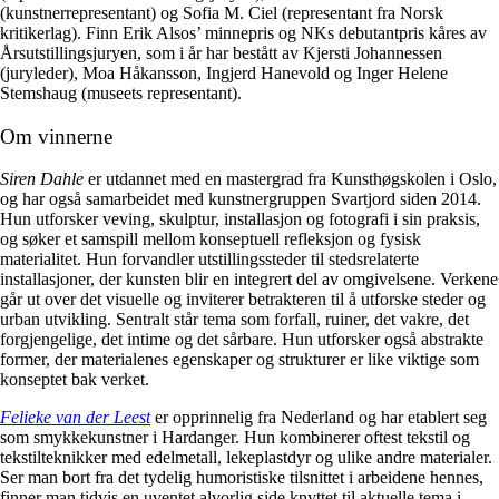
(kunstnerrepresentant) og Sofia M. Ciel (representant fra Norsk
kritikerlag). Finn Erik Alsos’ minnepris og NKs debutantpris kåres av
Årsutstillingsjuryen, som i år har bestått av Kjersti Johannessen
(juryleder), Moa Håkansson, Ingjerd Hanevold og Inger Helene
Stemshaug (museets representant).
Om vinnerne
Siren Dahle
er utdannet med en mastergrad fra Kunsthøgskolen i Oslo,
og har også samarbeidet med kunstnergruppen Svartjord siden 2014.
Hun utforsker veving, skulptur, installasjon og fotografi i sin praksis,
og søker et samspill mellom konseptuell refleksjon og fysisk
materialitet. Hun forvandler utstillingssteder til stedsrelaterte
installasjoner, der kunsten blir en integrert del av omgivelsene. Verkene
går ut over det visuelle og inviterer betrakteren til å utforske steder og
urban utvikling. Sentralt står tema som forfall, ruiner, det vakre, det
forgjengelige, det intime og det sårbare. Hun utforsker også abstrakte
former, der materialenes egenskaper og strukturer er like viktige som
konseptet bak verket.
Felieke van der Leest
er opprinnelig fra Nederland og har etablert seg
som smykkekunstner i Hardanger. Hun kombinerer oftest tekstil og
tekstilteknikker med edelmetall, lekeplastdyr og ulike andre materialer.
Ser man bort fra det tydelig humoristiske tilsnittet i arbeidene hennes,
finner man tidvis en uventet alvorlig side knyttet til aktuelle tema i