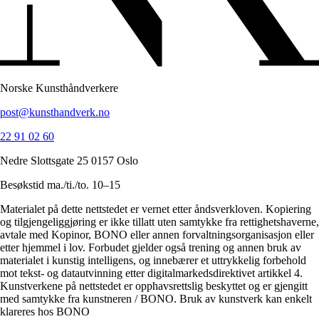
Norske Kunsthåndverkere
post@kunsthandverk.no
22 91 02 60
Nedre Slottsgate 25 0157 Oslo
Besøkstid ma./ti./to. 10–15
Materialet på dette nettstedet er vernet etter åndsverkloven. Kopiering
og tilgjengeliggjøring er ikke tillatt uten samtykke fra rettighetshaverne,
avtale med Kopinor, BONO eller annen forvaltningsorganisasjon eller
etter hjemmel i lov. Forbudet gjelder også trening og annen bruk av
materialet i kunstig intelligens, og innebærer et uttrykkelig forbehold
mot tekst- og datautvinning etter digitalmarkedsdirektivet artikkel 4.
Kunstverkene på nettstedet er opphavsrettslig beskyttet og er gjengitt
med samtykke fra kunstneren / BONO. Bruk av kunstverk kan enkelt
klareres hos BONO