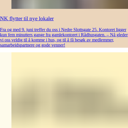
NK flytter til nye lokaler
Fra og med 9. juni treffer du oss i Nedre Slottsgate 25. Kontoret ligger
kun fem minutters gange fra gamlekontoret i Rådhusgaten. – Nå gleder
vi oss veldig til å komme i hus, og til å få besøk av medlemmer,
samarbeidspartnere og gode venner!