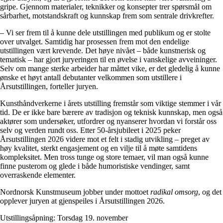
gripe. Gjennom materialer, teknikker og konsepter trer spørsmål om
sårbarhet, motstandskraft og kunnskap frem som sentrale drivkrefter.
– Vi ser frem til å kunne dele utstillingen med publikum og er stolte
over utvalget. Samtidig har prosessen frem mot den endelige
utstillingen vært krevende. Det høye nivået – både kunstnerisk og
tematisk – har gjort juryeringen til en øvelse i vanskelige avveininger.
Selv om mange sterke arbeider har måttet vike, er det gledelig å kunne
ønske et høyt antall debutanter velkommen som utstillere i
Årsutstillingen, forteller juryen.
Kunsthåndverkerne i årets utstilling fremstår som viktige stemmer i vår
tid. De er ikke bare bærere av tradisjon og teknisk kunnskap, men også
aktører som undersøker, utfordrer og nyanserer hvordan vi forstår oss
selv og verden rundt oss. Etter 50-årsjubileet i 2025 peker
Årsutstillingen 2026 videre mot et felt i stadig utvikling – preget av
høy kvalitet, sterkt engasjement og en vilje til å møte samtidens
kompleksitet. Men tross tunge og store temaer, vil man også kunne
finne pusterom og glede i både humoristiske vendinger, samt
overraskende elementer.
Nordnorsk Kunstmuseum jobber under mottoet
radikal omsorg
, og det
opplever juryen at gjenspeiles i Årsutstillingen 2026.
Utstillingsåpning:
Torsdag 19. november