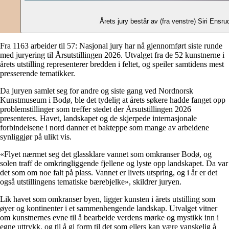
Årets jury består av (fra venstre) Siri En
Fra 1163 arbeider til 57: Nasjonal jury har nå gjennomført siste runde
med juryering til Årsutstillingen 2026. Utvalget fra de 52 kunstnerne i
årets utstilling representerer bredden i feltet, og speiler samtidens mest
presserende tematikker.
Da juryen samlet seg for andre og siste gang ved Nordnorsk
Kunstmuseum i Bodø, ble det tydelig at årets søkere hadde fanget opp
problemstillinger som treffer stedet der Årsutstillingen 2026
presenteres. Havet, landskapet og de skjerpede internasjonale
forbindelsene i nord danner et bakteppe som mange av arbeidene
synliggjør på ulikt vis.
«Flyet nærmet seg det glassklare vannet som omkranser Bodø, og
solen traff de omkringliggende fjellene og lyste opp landskapet. Da var
det som om noe falt på plass. Vannet er livets utspring, og i år er det
også utstillingens tematiske bærebjelke», skildrer juryen.
Lik havet som omkranser byen, ligger kunsten i årets utstilling som
øyer og kontinenter i et sammenhengende landskap. Utvalget vitner
om kunstnernes evne til å bearbeide verdens mørke og mystikk inn i
egne uttrykk, og til å gi form til det som ellers kan være vanskelig å