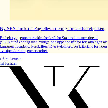
Ny SKS-forskrift: Fagfellevurdering fortsatt bærebjelken
En helt ny, gjennomarbeidet forskrift for Statens kunstnerstipend
(SKS) er nå endelig klar. Viktige prinsipper består for forvaltningen av
kunstnerstipendene. Forskriften nå er tydeligere, og kriteriene for noen
av stipendordningene er endret.
Gå til
Aktuelt
Til forsiden