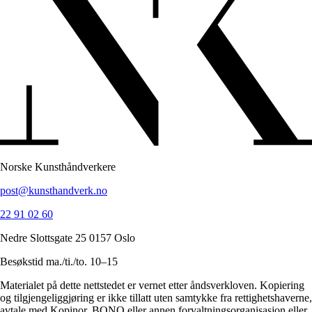
Norske Kunsthåndverkere
post@kunsthandverk.no
22 91 02 60
Nedre Slottsgate 25 0157 Oslo
Besøkstid ma./ti./to. 10–15
Materialet på dette nettstedet er vernet etter åndsverkloven. Kopiering
og tilgjengeliggjøring er ikke tillatt uten samtykke fra rettighetshaverne,
avtale med Kopinor, BONO eller annen forvaltningsorganisasjon eller