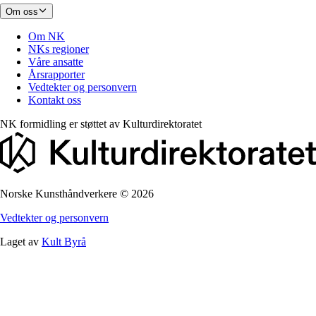
Om oss
Om NK
NKs regioner
Våre ansatte
Årsrapporter
Vedtekter og personvern
Kontakt oss
NK formidling er støttet av
Kulturdirektoratet
Norske Kunsthåndverkere
©
2026
Vedtekter og personvern
Laget av
Kult Byrå