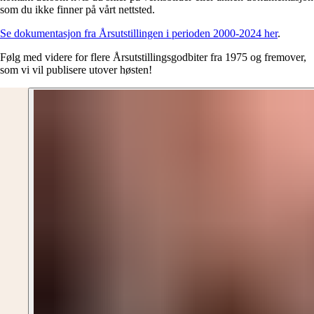
som du ikke finner på vårt nettsted.
Se dokumentasjon fra Årsutstillingen i perioden 2000-2024 her
.
Følg med videre for flere Årsutstillingsgodbiter fra 1975 og fremover,
som vi vil publisere utover høsten!