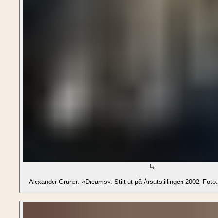
Alexander Grüner: «Dreams». Stilt ut på Årsutstillingen 2002. Fot