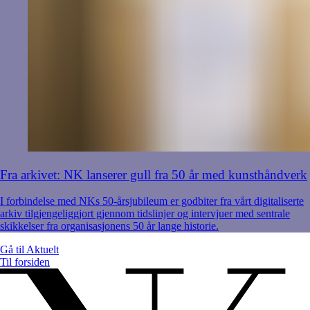
Fra arkivet: NK lanserer gull fra 50 år med kunsthåndverk
I forbindelse med NKs 50-årsjubileum er godbiter fra vårt digitaliserte
arkiv tilgjengeliggjort gjennom tidslinjer og intervjuer med sentrale
skikkelser fra organisasjonens 50 år lange historie.
Gå til
Aktuelt
Til forsiden