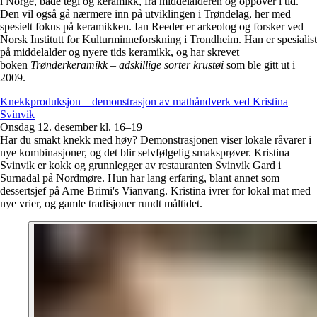
i Norge, både tegl og keramikk, fra middelalderen og oppover i tid.
Den vil også gå nærmere inn på utviklingen i Trøndelag, her med
spesielt fokus på keramikken. Ian Reeder er arkeolog og forsker ved
Norsk Institutt for Kulturminneforskning i Trondheim. Han er spesialist
på middelalder og nyere tids keramikk, og har skrevet
boken
Trønderkeramikk – adskillige sorter krustøi
som ble gitt ut i
2009.
Knekkproduksjon – demonstrasjon av mathåndverk ved Kristina
Svinvik
Onsdag 12. desember kl. 16–19
Har du smakt knekk med høy? Demonstrasjonen viser lokale råvarer i
nye kombinasjoner, og det blir selvfølgelig smaksprøver. Kristina
Svinvik er kokk og grunnlegger av restauranten Svinvik Gard i
Surnadal på Nordmøre. Hun har lang erfaring, blant annet som
dessertsjef på Arne Brimi's Vianvang. Kristina ivrer for lokal mat med
nye vrier, og gamle tradisjoner rundt måltidet.