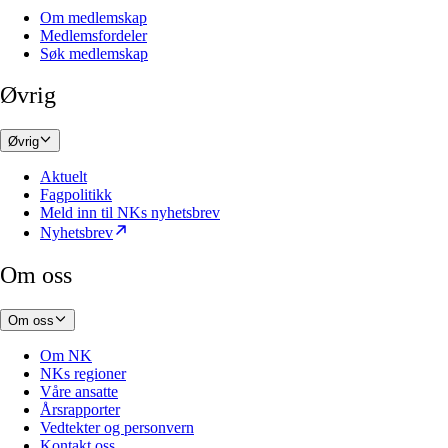
Om medlemskap
Medlemsfordeler
Søk medlemskap
Øvrig
Øvrig
Aktuelt
Fagpolitikk
Meld inn til NKs nyhetsbrev
Nyhetsbrev
Om oss
Om oss
Om NK
NKs regioner
Våre ansatte
Årsrapporter
Vedtekter og personvern
Kontakt oss