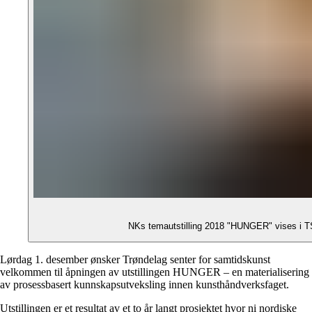
NKs temautstilling 2018 "HUNGER" vises i TSSK
Lørdag 1. desember ønsker Trøndelag senter for samtidskunst
velkommen til åpningen av utstillingen HUNGER – en materialisering
av prosessbasert kunnskapsutveksling innen kunsthåndverksfaget.
Utstillingen er et resultat av et to år langt prosjektet hvor ni nordiske