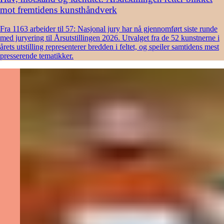
mot fremtidens kunsthåndverk
Fra 1163 arbeider til 57: Nasjonal jury har nå gjennomført siste runde
med juryering til Årsutstillingen 2026. Utvalget fra de 52 kunstnerne i
årets utstilling representerer bredden i feltet, og speiler samtidens mest
presserende tematikker.