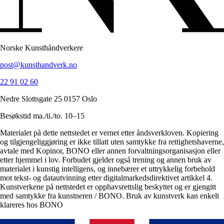
Norske Kunsthåndverkere
post@kunsthandverk.no
22 91 02 60
Nedre Slottsgate 25 0157 Oslo
Besøkstid ma./ti./to. 10–15
Materialet på dette nettstedet er vernet etter åndsverkloven. Kopiering
og tilgjengeliggjøring er ikke tillatt uten samtykke fra rettighetshaverne,
avtale med Kopinor, BONO eller annen forvaltningsorganisasjon eller
etter hjemmel i lov. Forbudet gjelder også trening og annen bruk av
materialet i kunstig intelligens, og innebærer et uttrykkelig forbehold
mot tekst- og datautvinning etter digitalmarkedsdirektivet artikkel 4.
Kunstverkene på nettstedet er opphavsrettslig beskyttet og er gjengitt
med samtykke fra kunstneren / BONO. Bruk av kunstverk kan enkelt
klareres hos BONO