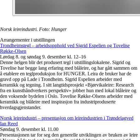
Norsk leireindustri. Foto: Hunger
Arrangementer i utstillingen
Trondheimstegl – arbeidsopphold ved Sigrid Espelien og Tovelise
Røkke-Olsen
Lørdag 8. og søndag 9. desember kl. 12–16
Denne helgen blir det produsert tegl i utstillingslokalene. Sigrid og
Tovelise har begge lang erfaring med blåleire, og har gått sammen om
å etablere en teglproduksjon for HUNGER. Leira de bruker har de
gravd opp på Lade i Trondheim. Sigrid Espelien arbeider med
keramikk og tegning. I sitt langtidsprosjekt «Bjørvikaleire: Research
fra en kunsthåndverkers perspektiv» jobber hun med lokal blåleire og
den voksende bydelen i Oslo. Tovelise Røkke-Olsens arbeider med
keramikk og blåleire med inspirasjon fra industriproduserte
hverdagsgjenstander.
Norsk leireindustri – presentasjon om leireindustrien i Trøndelagved
Ian Reed
Søndag 9. desember kl. 11.00
Presentasjonen tar for seg den generelle utviklingen av bruken av leire