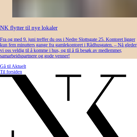
NK flytter til nye lokaler
Fra og med 9. juni treffer du oss i Nedre Slottsgate 25. Kontoret ligger
kun fem minutters gange fra gamlekontoret i Rådhusgaten. – Nå gleder
vi oss veldig til å komme i hus, og til å få besøk av medlemmer,
samarbeidspartnere og gode venner!
Gå til
Aktuelt
Til forsiden