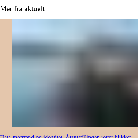
Mer
fra
aktuelt
Hav, motstand og identitet: Årsutstillingen retter blikket