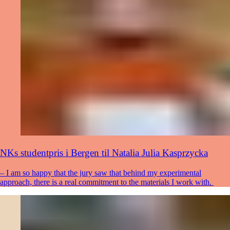
NKs studentpris i Bergen til Natalia Julia Kasprzycka
– I am so happy that the jury saw that behind my experimental
approach, there is a real commitment to the materials I work with.