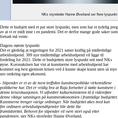
NKs styreleder Hanne Øverland ser flere lyspunkt 
Dette et budsjett med et par store lyspunkt, men som har et tydelig preg
av at vi er midt inne i en pandemi. Det er derfor mange gode saker som
fortsatt må vente.
Dagens største lyspunkt
Det er gledelig at regjeringen for 2021 satser kraftig på midlertidige
arbeidsstipend. 309 nye midlertidige arbeidsstipend vil ligge til
fordeling for 2021. Dette er budsjettets store lyspunkt sett med NKs
øyne. Koronakrisen har vist at kunstnerne med arbeidsstipend har
kommet seg best gjennom krisen ved å kunne skape kunst uten så mye
uro omkring egen økonomi.
-
Stipender er et av de mest treffsikre kunstnerpolitiske virkemidlene
politikerne har. Det er veldig bra at Raja fortsetter å støtte kunstnere i
denne krisesituasjonen. Vi utfordrer kulturministeren til å videreføre
denne viktige satsningen på kunstnerøkonomien i framtidige budsjetter.
Kunstnerne trenger varige ordninger. Når budsjettet økes med kun
fire ordinære arbeidsstipendhjemler blir dette lite
framtidsrettet. Behovet for stipender vil være stort også etter
pandemien,
sier NKs styreleder Hanne Øverland.