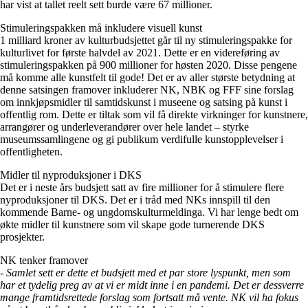
har vist at tallet reelt sett burde være 67 millioner.
Stimuleringspakken må inkludere visuell kunst
1 milliard kroner av kulturbudsjettet går til ny stimuleringspakke for
kulturlivet for første halvdel av 2021. Dette er en videreføring av
stimuleringspakken på 900 millioner for høsten 2020. Disse pengene
må komme alle kunstfelt til gode! Det er av aller største betydning at
denne satsingen framover inkluderer NK, NBK og FFF sine forslag
om innkjøpsmidler til samtidskunst i museene og satsing på kunst i
offentlig rom. Dette er tiltak som vil få direkte virkninger for kunstnere,
arrangører og underleverandører over hele landet – styrke
museumssamlingene og gi publikum verdifulle kunstopplevelser i
offentligheten.
Midler til nyproduksjoner i DKS
Det er i neste års budsjett satt av fire millioner for å stimulere flere
nyproduksjoner til DKS. Det er i tråd med NKs innspill til den
kommende Barne- og ungdomskulturmeldinga. Vi har lenge bedt om
økte midler til kunstnere som vil skape gode turnerende DKS
prosjekter.
NK tenker framover
- Samlet sett er dette et budsjett med et par store lyspunkt, men som
har et tydelig preg av at vi er midt inne i en pandemi. Det er dessverre
mange framtidsrettede forslag som fortsatt må vente. NK vil ha fokus