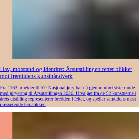
Hav, motstand og identitet: Årsutstillingen retter blikket
mot fremtidens kunsthåndverk
Fra 1163 arbeider til 57: Nasjonal jury har nå gjennomført siste runde
med juryering til Årsutstillingen 2026. Utvalget fra de 52 kunstnerne i
årets utstilling representerer bredden i feltet, og speiler samtidens mest
presserende tematikker.