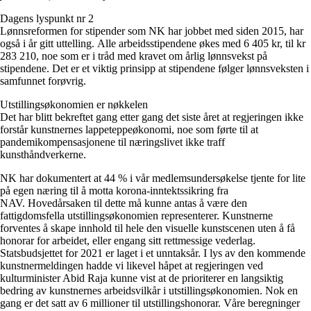
Dagens lyspunkt nr 2
Lønnsreformen for stipender som NK har jobbet med siden 2015, har
også i år gitt uttelling. Alle arbeidsstipendene økes med 6 405 kr, til kr
283 210, noe som er i tråd med kravet om årlig lønnsvekst på
stipendene. Det er et viktig prinsipp at stipendene følger lønnsveksten i
samfunnet forøvrig.
Utstillingsøkonomien er nøkkelen
Det har blitt bekreftet gang etter gang det siste året at regjeringen ikke
forstår kunstnernes lappeteppeøkonomi, noe som førte til at
pandemikompensasjonene til næringslivet ikke traff
kunsthåndverkerne.
NK har dokumentert at 44 % i vår medlemsundersøkelse tjente for lite
på egen næring til å motta korona-inntektssikring fra
NAV. Hovedårsaken til dette må kunne antas å være den
fattigdomsfella utstillingsøkonomien representerer. Kunstnerne
forventes å skape innhold til hele den visuelle kunstscenen uten å få
honorar for arbeidet, eller engang sitt rettmessige vederlag.
Statsbudsjettet for 2021 er laget i et unntaksår. I lys av den kommende
kunstnermeldingen hadde vi likevel håpet at regjeringen ved
kulturminister Abid Raja kunne vist at de prioriterer en langsiktig
bedring av kunstnernes arbeidsvilkår i utstillingsøkonomien. Nok en
gang er det satt av 6 millioner til utstillingshonorar. Våre beregninger