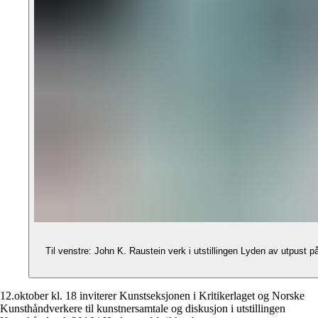
Til venstre: John K. Raustein verk i utstillingen Lyden av utpust på Galleri Format Oslo i 2015. Foto: Øystein T
12.oktober kl. 18 inviterer Kunstseksjonen i Kritikerlaget og Norske
Kunsthåndverkere til kunstnersamtale og diskusjon i utstillingen