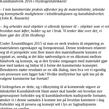
Kunsthåndverk 2016 i Hydrogenfabrikken!
– I min kunstneriske praksis utforsker jeg de materialistiske, tekniske
og konseptuelle mulighetene i tekstiltradisjonen og kunsthåndverket.
(John K. Raustein)
– Jeg arbeider med objekter vi allerede kjenner til – objekter som vi vet
hvordan man løfter, holder og tar i bruk. Vi tenker ikke over det, vi
bare gjør det. (Elin Hedberg)
Under Årsutstillingen 2015 så man en sterk tendens til utspørring av
materialenes egenskaper og formpotensial. Denne tendensen relaterer
seg til et perspektiv som flere innen den materialbaserte kunsten er
opptatt av, nemlig at det ikke nødvendigvis er en dikotomi mellom
håndverk og konsept, og at den fysiske omgangen med materialet gjør
noe med tanken og bidrar til å forme det kunstneriske konseptet.
Betrakteren møter resultatet av en slik dialog, men hva vet vi egentlig
om prosessen som ligger bak? Hvilke innflytelser har spilt inn på de
valgene kunstnerne har foretatt?
I forlengelsen av dette, og i tilknytning til at kommende utgave av
tidsskriftet Kunsthåndverk blant annet skal handle om hvordan nye
generasjoner forholder seg til kunsthåndverkets tradisjonelle formater,
ønsker vi i denne samtalen å komme inn på hvordan kunstnere i dag
forholder seg til prosess og konsept sett i lys av fagtradisjonens
objekter og verdier.