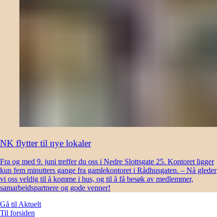
NK flytter til nye lokaler
Fra og med 9. juni treffer du oss i Nedre Slottsgate 25. Kontoret ligger
kun fem minutters gange fra gamlekontoret i Rådhusgaten. – Nå gleder
vi oss veldig til å komme i hus, og til å få besøk av medlemmer,
samarbeidspartnere og gode venner!
Gå til
Aktuelt
Til forsiden