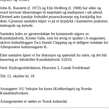
John K. Raustein (f. 1972) og Elin Hedberg (f. 1988) har ulike og
svært bevisste tilnærminger til materialet og tradisjonen i sitt arbeid.
Dermed arter kanskje forholdet prosess/konsept seg forskjellig hos
dem. Gjennom samtalen håper vi på et dypdykk i kunstneres praksiser,
tankegods og metode.
Samtalen ledes av gjesteredaktør for kommende utgave av
Kunsthåndverk, Kristin Valla, som for øvrig er spaltist i A-magasinet,
skriver kulturbloggen Two Hands Clapping og er tidligere redaktør for
Aftenpostens kulturmagasin K.
Etter samtalen åpner vi for diskusjon og spørsmål fra salen, og det blir
lansering av tidsskriftet Kunsthåndverk 3/2016.
Sted: Hydrogenfabrikkern, Øraveien 2, Gamle Fredrikstad
Tid: 12. oktober kl. 18
Arrangører: AU Seksjon for kunst (Kritikerlaget) og Norske
Kunsthåndverkere.
Arrangementet er støttet av Norsk kulturråd.