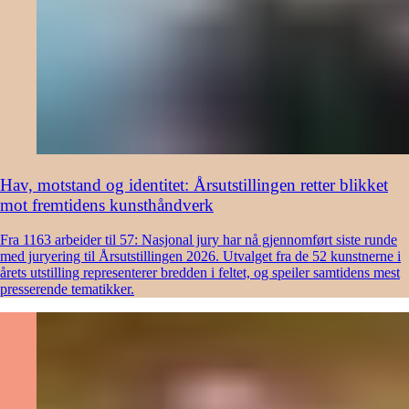
Hav, motstand og identitet: Årsutstillingen retter blikket
mot fremtidens kunsthåndverk
Fra 1163 arbeider til 57: Nasjonal jury har nå gjennomført siste runde
med juryering til Årsutstillingen 2026. Utvalget fra de 52 kunstnerne i
årets utstilling representerer bredden i feltet, og speiler samtidens mest
presserende tematikker.