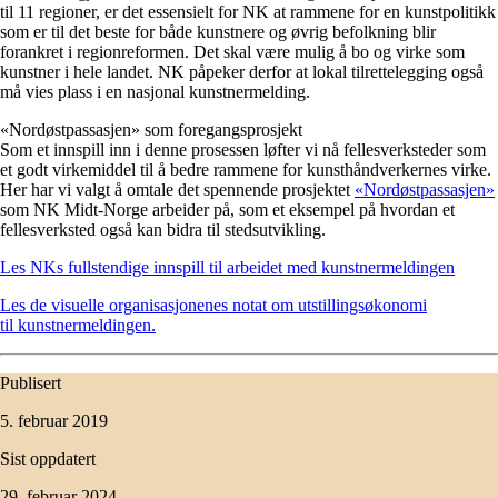
til 11 regioner, er det essensielt for NK at rammene for en kunstpolitikk
som er til det beste for både kunstnere og øvrig befolkning blir
forankret i regionreformen. Det skal være mulig å bo og virke som
kunstner i hele landet. NK påpeker derfor at lokal tilrettelegging også
må vies plass i en nasjonal kunstnermelding.
«Nordøstpassasjen» som foregangsprosjekt
Som et innspill inn i denne prosessen løfter vi nå fellesverksteder som
et godt virkemiddel til å bedre rammene for kunsthåndverkernes virke.
Her har vi valgt å omtale det spennende prosjektet
«Nordøstpassasjen»
som NK Midt-Norge arbeider på, som et eksempel på hvordan et
fellesverksted også kan bidra til stedsutvikling.
Les NKs fullstendige innspill til arbeidet med kunstnermeldingen
Les de visuelle organisasjonenes notat om utstillingsøkonomi
til kunstnermeldingen.
Publisert
5. februar 2019
Sist oppdatert
29. februar 2024