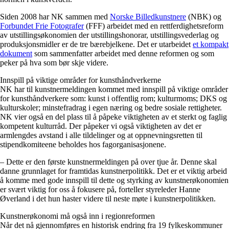
Siden 2008 har NK sammen med
Norske Billedkunstnere
(NBK) og
Forbundet Frie Fotografer
(FFF) arbeidet med en rettferdighetsreform
av utstillingsøkonomien der utstillingshonorar, utstillingsvederlag og
produksjonsmidler er de tre bærebjelkene. Det er utarbeidet
et kompakt
dokument
som sammenfatter arbeidet med denne reformen og som
peker på hva som bør skje videre.
Innspill på viktige områder for kunsthåndverkerne
NK har til kunstnermeldingen kommet med innspill på viktige områder
for kunsthåndverkere som: kunst i offentlig rom; kulturmoms; DKS og
kulturskoler; minstefradrag i egen næring og bedre sosiale rettigheter.
NK vier også en del plass til å påpeke viktigheten av et sterkt og faglig
kompetent kulturråd. Der påpeker vi også viktigheten av det er
armlengdes avstand i alle tildelinger og at oppnevningsretten til
stipendkomiteene beholdes hos fagorganisasjonene.
– Dette er den første kunstnermeldingen på over tjue år. Denne skal
danne grunnlaget for framtidas kunstnerpolitikk. Det er et viktig arbeid
å komme med gode innspill til dette og styrking av kunstnerøkonomien
er svært viktig for oss å fokusere på, forteller styreleder Hanne
Øverland i det hun haster videre til neste møte i kunstnerpolitikken.
Kunstnerøkonomi må også inn i regionreformen
Når det nå gjennomføres en historisk endring fra 19 fylkeskommuner