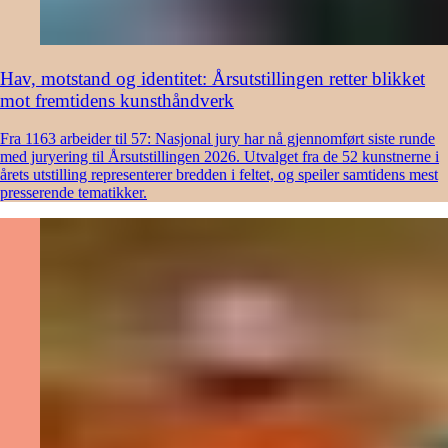
Hav, motstand og identitet: Årsutstillingen retter blikket
mot fremtidens kunsthåndverk
Fra 1163 arbeider til 57: Nasjonal jury har nå gjennomført siste runde
med juryering til Årsutstillingen 2026. Utvalget fra de 52 kunstnerne i
årets utstilling representerer bredden i feltet, og speiler samtidens mest
presserende tematikker.