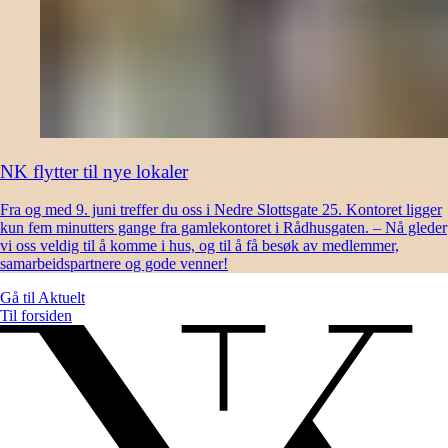
NK flytter til nye lokaler
Fra og med 9. juni treffer du oss i Nedre Slottsgate 25. Kontoret ligger
kun fem minutters gange fra gamlekontoret i Rådhusgaten. – Nå gleder
vi oss veldig til å komme i hus, og til å få besøk av medlemmer,
samarbeidspartnere og gode venner!
Gå til
Aktuelt
Til forsiden