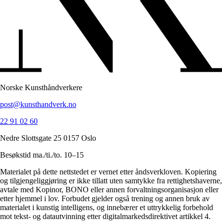
Norske Kunsthåndverkere
post@kunsthandverk.no
22 91 02 60
Nedre Slottsgate 25 0157 Oslo
Besøkstid ma./ti./to. 10–15
Materialet på dette nettstedet er vernet etter åndsverkloven. Kopiering
og tilgjengeliggjøring er ikke tillatt uten samtykke fra rettighetshaverne,
avtale med Kopinor, BONO eller annen forvaltningsorganisasjon eller
etter hjemmel i lov. Forbudet gjelder også trening og annen bruk av
materialet i kunstig intelligens, og innebærer et uttrykkelig forbehold
mot tekst- og datautvinning etter digitalmarkedsdirektivet artikkel 4.