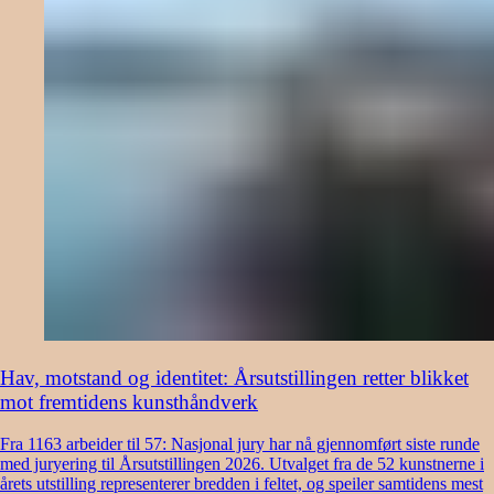
Hav, motstand og identitet: Årsutstillingen retter blikket
mot fremtidens kunsthåndverk
Fra 1163 arbeider til 57: Nasjonal jury har nå gjennomført siste runde
med juryering til Årsutstillingen 2026. Utvalget fra de 52 kunstnerne i
årets utstilling representerer bredden i feltet, og speiler samtidens mest