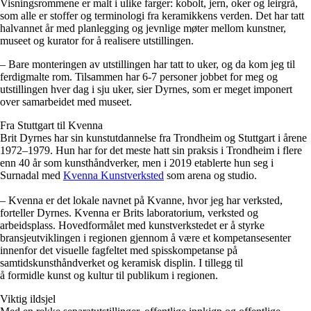
Visningsrommene er malt i ulike farger: kobolt, jern, oker og leirgrå,
som alle er stoffer og terminologi fra keramikkens verden. Det har tatt
halvannet år med planlegging og jevnlige møter mellom kunstner,
museet og kurator for å realisere utstillingen.
– Bare monteringen av utstillingen har tatt to uker, og da kom jeg til
ferdigmalte rom. Tilsammen har 6-7 personer jobbet for meg og
utstillingen hver dag i sju uker, sier Dyrnes, som er meget imponert
over samarbeidet med museet.
Fra Stuttgart til Kvenna
Brit Dyrnes har sin kunstutdannelse fra Trondheim og Stuttgart i årene
1972–1979. Hun har for det meste hatt sin praksis i Trondheim i flere
enn 40 år som kunsthåndverker, men i 2019 etablerte hun seg i
Surnadal med
Kvenna Kunstverksted
som arena og studio.
– Kvenna er det lokale navnet på Kvanne, hvor jeg har verksted,
forteller Dyrnes. Kvenna er Brits laboratorium, verksted og
arbeidsplass. Hovedformålet med kunstverkstedet er å styrke
bransjeutviklingen i regionen gjennom å være et kompetansesenter
innenfor det visuelle fagfeltet med spisskompetanse på
samtidskunsthåndverket og keramisk displin. I tillegg til
å formidle kunst og kultur til publikum i regionen.
Viktig ildsjel