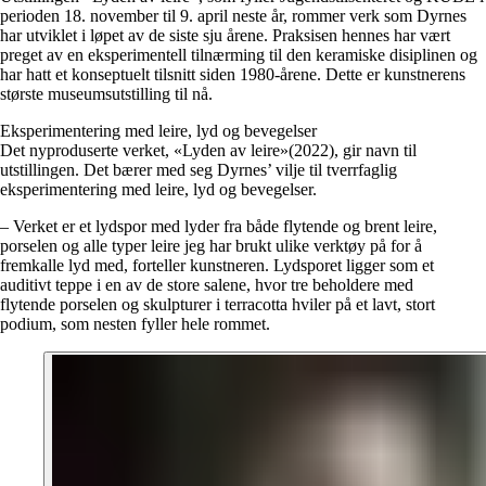
perioden 18. november til 9. april neste år, rommer verk som Dyrnes
har utviklet i løpet av de siste sju årene. Praksisen hennes har vært
preget av en eksperimentell tilnærming til den keramiske disiplinen og
har hatt et konseptuelt tilsnitt siden 1980-årene. Dette er kunstnerens
største museumsutstilling til nå.
Eksperimentering med leire, lyd og bevegelser
Det nyproduserte verket, «Lyden av leire»(2022), gir navn til
utstillingen. Det bærer med seg Dyrnes’ vilje til tverrfaglig
eksperimentering med leire, lyd og bevegelser.
– Verket er et lydspor med lyder fra både flytende og brent leire,
porselen og alle typer leire jeg har brukt ulike verktøy på for å
fremkalle lyd med, forteller kunstneren. Lydsporet ligger som et
auditivt teppe i en av de store salene, hvor tre beholdere med
flytende porselen og skulpturer i terracotta hviler på et lavt, stort
podium, som nesten fyller hele rommet.