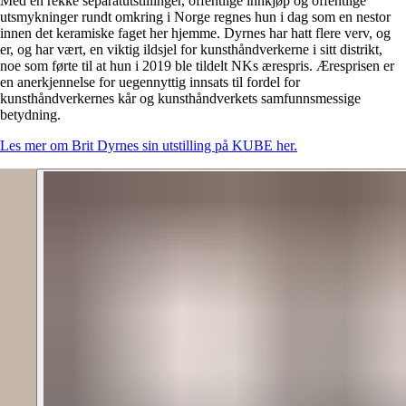
Med en rekke separatutstillinger, offentlige innkjøp og offentlige
utsmykninger rundt omkring i Norge regnes hun i dag som en nestor
innen det keramiske faget her hjemme. Dyrnes har hatt flere verv, og
er, og har vært, en viktig ildsjel for kunsthåndverkerne i sitt distrikt,
noe som førte til at hun i 2019 ble tildelt NKs ærespris. Æresprisen er
en anerkjennelse for uegennyttig innsats til fordel for
kunsthåndverkernes kår og kunsthåndverkets samfunnsmessige
betydning.
Les mer om Brit Dyrnes sin utstilling på KUBE her.