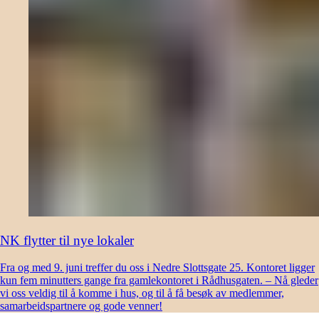
NK flytter til nye lokaler
Fra og med 9. juni treffer du oss i Nedre Slottsgate 25. Kontoret ligger
kun fem minutters gange fra gamlekontoret i Rådhusgaten. – Nå gleder
vi oss veldig til å komme i hus, og til å få besøk av medlemmer,
samarbeidspartnere og gode venner!