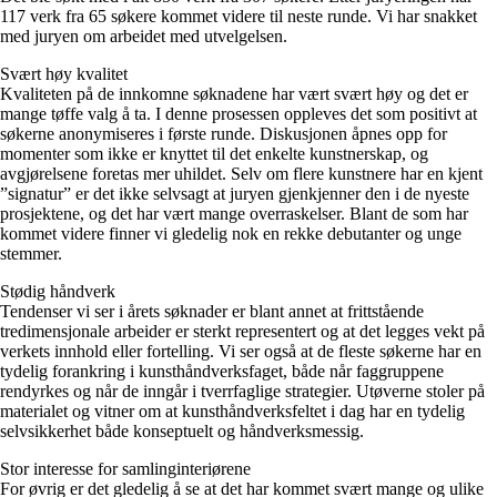
117 verk fra 65 søkere kommet videre til neste runde. Vi har snakket
med juryen om arbeidet med utvelgelsen.
Svært høy kvalitet
Kvaliteten på de innkomne søknadene har vært svært høy og det er
mange tøffe valg å ta. I denne prosessen oppleves det som positivt at
søkerne anonymiseres i første runde. Diskusjonen åpnes opp for
momenter som ikke er knyttet til det enkelte kunstnerskap, og
avgjørelsene foretas mer uhildet. Selv om flere kunstnere har en kjent
”signatur” er det ikke selvsagt at juryen gjenkjenner den i de nyeste
prosjektene, og det har vært mange overraskelser. Blant de som har
kommet videre finner vi gledelig nok en rekke debutanter og unge
stemmer.
Stødig håndverk
Tendenser vi ser i årets søknader er blant annet at frittstående
tredimensjonale arbeider er sterkt representert og at det legges vekt på
verkets innhold eller fortelling. Vi ser også at de fleste søkerne har en
tydelig forankring i kunsthåndverksfaget, både når faggruppene
rendyrkes og når de inngår i tverrfaglige strategier. Utøverne stoler på
materialet og vitner om at kunsthåndverksfeltet i dag har en tydelig
selvsikkerhet både konseptuelt og håndverksmessig.
Stor interesse for samlinginteriørene
For øvrig er det gledelig å se at det har kommet svært mange og ulike