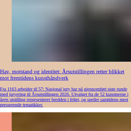
Hav, motstand og identitet: Årsutstillingen retter blikket
mot fremtidens kunsthåndverk
Fra 1163 arbeider til 57: Nasjonal jury har nå gjennomført siste runde
med juryering til Årsutstillingen 2026. Utvalget fra de 52 kunstnerne i
årets utstilling representerer bredden i feltet, og speiler samtidens mest
presserende tematikker.