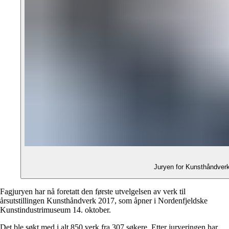
Juryen for Kunsthåndverk
Fagjuryen har nå foretatt den første utvelgelsen av verk til
årsutstillingen Kunsthåndverk 2017, som åpner i Nordenfjeldske
Kunstindustrimuseum 14. oktober.
Det ble søkt med i alt 850 verk fra 307 søkere. Etter juryeringen har