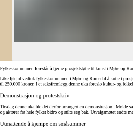
Fylkeskommunen foreslår å fjerne prosjektstøtte til kunst i Møre og R
Like før jul vedtok fylkeskommunen i Møre og Romsdal å kutte i prosjekt
til 250.000 kroner. I et saksfremlegg denne uka foreslo kultur- og folkeh
Demonstrasjon og protestskriv
Tirsdag denne uka ble det derfor arrangert en demonstrasjon i Molde samt
og aktører fra hele fylket bidro og stilte seg bak. Utvalgsmøtet endte 
Utmattende å kjempe om småsummer