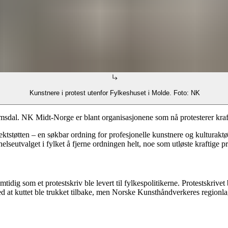
Kunstnere i protest utenfor Fylkeshuset i Molde. Foto: NK
omsdal. NK Midt-Norge er blant organisasjonene som nå protesterer kraf
støtten – en søkbar ordning for profesjonelle kunstnere og kulturaktører
elseutvalget i fylket å fjerne ordningen helt, noe som utløste kraftige pr
idig som et protestskriv ble levert til fylkespolitikerne. Protestskrivet
med at kuttet ble trukket tilbake, men Norske Kunsthåndverkeres regionla