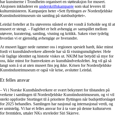
har kunstnerne i Trondheim organisert en støtteaksjon for museet.
Aksjonen inkluderer en
underskriftskampanje
som skal leveres til
kulturministeren. Kampanjen heter «Sett flyttingen av Nordenfjeldske
Kunstindustrimuseum sin samling på statsbudsjettet».
Leirdal forteller at fra utøverens ståsted er det vondt å forholde seg til at
museet er stengt. – Fagfeltet er helt avhengig av samspillet mellom
utøvere, kuratering, samling, visning og kritikk. Saken viser tydelig
hvordan vi er gjensidig avhengige av hverandre.
At museet ligger nede rammer oss i regionen spesielt hardt, ikke minst
fordi vi kunsthåndverkere allerede har så få visningsmuligheter. Hele
vår faglige identitet og historie viskes ut. NKIM har betydd så mye for
oss, ikke minst for framveksten av kunsthåndverksfeltet. Jeg vil gå så
langt som å si at uten museet fins jeg ikke. Krisen for Nordenfjeldske
Kunstindustrimuseum er også vår krise, avslutter Leirdal.
Et felles ansvar
– Vi i Norske Kunsthåndverkere er svært bekymret for tilstanden på
verkene i samlingen til Nordenfjeldske Kunstindustrimuseum, og vi vil
sterkt oppfordre Stortinget til å prioritere flyttingen når budsjettforslaget
for 2025 behandles. Samlingen har nasjonal og internasjonal verdi, og
er umistelig. Vi har et felles ansvar for å ta vare på denne kulturarven
for fremtiden, uttaler NKs styreleder Siri Skjerve.