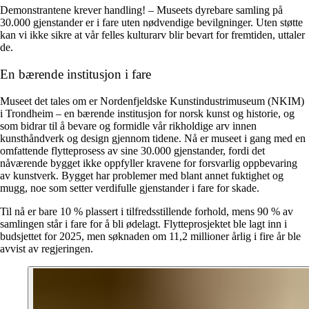
Demonstrantene krever handling! – Museets dyrebare samling på
30.000 gjenstander er i fare uten nødvendige bevilgninger. Uten støtte
kan vi ikke sikre at vår felles kulturarv blir bevart for fremtiden, uttaler
de.
En bærende institusjon i fare
Museet det tales om er Nordenfjeldske Kunstindustrimuseum (NKIM)
i Trondheim – en bærende institusjon for norsk kunst og historie, og
som bidrar til å bevare og formidle vår rikholdige arv innen
kunsthåndverk og design gjennom tidene. Nå er museet i gang med en
omfattende flytteprosess av sine 30.000 gjenstander, fordi det
nåværende bygget ikke oppfyller kravene for forsvarlig oppbevaring
av kunstverk. Bygget har problemer med blant annet fuktighet og
mugg, noe som setter verdifulle gjenstander i fare for skade.
Til nå er bare 10 % plassert i tilfredsstillende forhold, mens 90 % av
samlingen står i fare for å bli ødelagt. Flytteprosjektet ble lagt inn i
budsjettet for 2025, men søknaden om 11,2 millioner årlig i fire år ble
avvist av regjeringen.