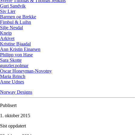
Sverre Thomas & Thomas Jenkins
Guri Sandvik
Siv Lier
Barmen og Brekke
Fimbul & Luihn
Silje Nesdal
Kneip
Arkivet
Kristine Bjaadal
Ann Kristin Einarsen
Philipp von Hase
Sara Skotte
gunzler.polmar
Oscar Honeyman-Novotny
Maria Brinch
Anne Udnes
Norway Designs
Publisert
1. oktober 2015
Sist oppdatert