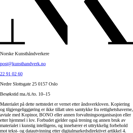
Norske Kunsthåndverkere
post@kunsthandverk.no
22 91 02 60
Nedre Slottsgate 25 0157 Oslo
Besøkstid ma./ti./to. 10–15
Materialet på dette nettstedet er vernet etter åndsverkloven. Kopiering
og tilgjengeliggjøring er ikke tillatt uten samtykke fra rettighetshaverne,
avtale med Kopinor, BONO eller annen forvaltningsorganisasjon eller
etter hjemmel i lov. Forbudet gjelder også trening og annen bruk av
materialet i kunstig intelligens, og innebærer et uttrykkelig forbehold
mot tekst- og datautvinning etter digitalmarkedsdirektivet artikkel 4.