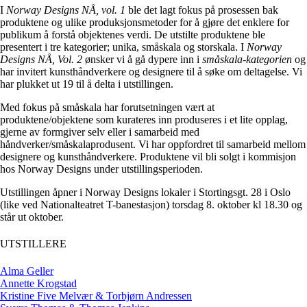
I
Norway Designs NÅ, vol. 1
ble det lagt fokus på prosessen bak
produktene og ulike produksjonsmetoder for å gjøre det enklere for
publikum å forstå objektenes verdi. De utstilte produktene ble
presentert i tre kategorier; unika, småskala og storskala. I
Norway
Designs NÅ, Vol. 2
ønsker vi å gå dypere inn i
småskala-kategorien
og
har invitert kunsthåndverkere og designere til å søke om deltagelse. Vi
har plukket ut 19 til å delta i utstillingen.
Med fokus på småskala har forutsetningen vært at
produktene/objektene som kurateres inn produseres i et lite opplag,
gjerne av formgiver selv eller i samarbeid med
håndverker/småskalaprodusent. Vi har oppfordret til samarbeid mellom
designere og kunsthåndverkere. Produktene vil bli solgt i kommisjon
hos Norway Designs under utstillingsperioden.
Utstillingen åpner i Norway Designs lokaler i Stortingsgt. 28 i Oslo
(like ved Nationalteatret T-banestasjon) torsdag 8. oktober kl 18.30 og
står ut oktober.
UTSTILLERE
Alma Geller
Annette Krogstad
Kristine Five Melvær & Torbjørn Andressen