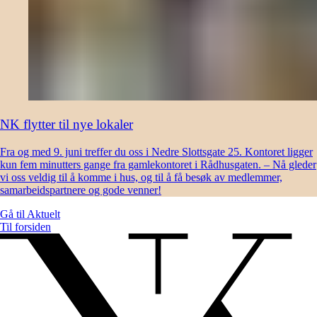
NK flytter til nye lokaler
Fra og med 9. juni treffer du oss i Nedre Slottsgate 25. Kontoret ligger
kun fem minutters gange fra gamlekontoret i Rådhusgaten. – Nå gleder
vi oss veldig til å komme i hus, og til å få besøk av medlemmer,
samarbeidspartnere og gode venner!
Gå til
Aktuelt
Til forsiden