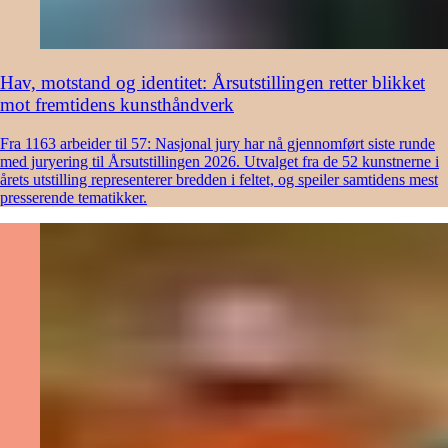
Hav, motstand og identitet: Årsutstillingen retter blikket
mot fremtidens kunsthåndverk
Fra 1163 arbeider til 57: Nasjonal jury har nå gjennomført siste runde
med juryering til Årsutstillingen 2026. Utvalget fra de 52 kunstnerne i
årets utstilling representerer bredden i feltet, og speiler samtidens mest
presserende tematikker.