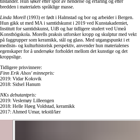
tilstander. Hun søker etter spor av hendelse og erfaring og etter
bredden i materialets språklige masse.
Linda Morell
(1993) er født i Halmstad og bor og arbeider i Bergen.
Hun gikk ut med MA i samtidskunst i 2019 ved Kunstakademiet,
Institutt for samtidskunst, UiB og har tidligere studert ved Umeå
Konsthögskola. Morells praksis utforsker kropp og skulptur med vekt
på faggrupper som keramikk, stål og glass. Med utgangspunkt i et
medisin- og kulturhistorisk perspektiv, anvender hun materialenes
egenskaper for å undersøke forholdet mellom det kunstige og det
kroppslige.
Tidligere prisvinnere:
Finn Erik Alsos' minnepris:
2019: Vidar Koksvik
2018: Sidsel Hanum
NKs debutantpris:
2019: Veslemøy Lilleengen
2018: Helle Høeg Voldstad, keramikk
2017: Ahmed Umar, tekstil/lær