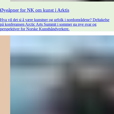
Øyeåpner for NK om kunst i Arktis
Hva vil det si å være kunstner og urfolk i nordområdene? Deltakelse
på konferansen Arctic Arts Summit i sommer ga nye svar og
perspektiver for Norske Kunsthåndverkere.