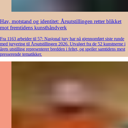
Hav, motstand og identitet: Årsutstillingen retter blikket
mot fremtidens kunsthåndverk
Fra 1163 arbeider til 57: Nasjonal jury har nå gjennomført siste runde
med juryering til Årsutstillingen 2026. Utvalget fra de 52 kunstnerne i
årets utstilling representerer bredden i feltet, og speiler samtidens mest
presserende tematikker.