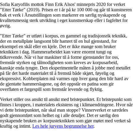
Sofia Karyofilis mottok Finn Erik Alsos' minnepris 2020 for verket
"Etter Tørke" (2019). Prisen er i år på kr 100 000 og går til kunstneren
bak et verk i Årsutstillingen som markerer en særlig nyskapende og
kvalitetsmessig sterk utvikling i eget kunstnerskap eller i fagfeltet for
øvrig.
"Etter Tørke" er utført i korpus, en gammel og tradisjonsrik teknikk,
der en metallplate langsomt blir hamret til en hul gjenstand, for
eksempel en skål eller en kjele. Det er ikke mange som bruker
teknikken i dag. Hammerarbeidet kan være enormt tungt og
tidkrevende. Når vi har maskiner til å forme gjenstander for oss,
fremstår styrken og tålmodigheten som kreves av korpusarbeid,
kanskje enda tyngre. Den eksperimentelle måten å jobbe med metallet
på får det harde materialet til å fremstå både skjørt, føyelig og
ekspressivt. Kobberplaten må varmes opp hver gang den blir hard av
de gjentatte hammerslagene, og det oppstår en patina som gir
overflaten et fargespill som fremstår levende og flyktig.
Verket stiller oss ansikt til ansikt med bristepunktet. Et bristepunkt som
finnes i kroppen, i materialets eksistens og i klimaendringene. Hvor når
vi dette bristepunktet, når skal man stoppe? Vinnerverket er særdeles
godt gjennomført som helhet og i alle detaljer. Det er særlig den
nyskapende bruken av korpusteknikken som gjør møtet med verket så
kraftig og intimt.
Les hele juryens begrunnelse her
.