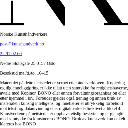
Norske Kunsthåndverkere
post@kunsthandverk.no
22 91 02 60
Nedre Slottsgate 25 0157 Oslo
Besøkstid ma./ti./to. 10–15
Materialet på dette nettstedet er vernet etter åndsverkloven. Kopiering
og tilgjengeliggjøring er ikke tillatt uten samtykke fra rettighetshaverne,
avtale med Kopinor, BONO eller annen forvaltningsorganisasjon eller
etter hjemmel i lov. Forbudet gjelder også trening og annen bruk av
materialet i kunstig intelligens, og innebærer et uttrykkelig forbehold
mot tekst- og datautvinning etter digitalmarkedsdirektivet artikkel 4.
Kunstverkene på nettstedet er opphavsrettslig beskyttet og er gjengitt
med samtykke fra kunstneren / BONO. Bruk av kunstverk kan enkelt
klareres hos BONO