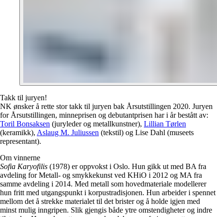
Takk til juryen!
NK ønsker å rette stor takk til juryen bak Årsutstillingen 2020. Juryen
for Årsutstillingen, minneprisen og debutantprisen har i år bestått av:
Toril Bonsaksen
(juryleder og metallkunstner),
Lillian Tørlen
(keramikk),
Aslaug M. Juliussen
(tekstil) og Lise Dahl (museets
representant).
Om vinnerne
Sofia Karyofilis
(1978) er oppvokst i Oslo. Hun gikk ut med BA fra
avdeling for Metall- og smykkekunst ved KHiO i 2012 og MA fra
samme avdeling i 2014. Med metall som hovedmateriale modellerer
hun fritt med utgangspunkt i korpustradisjonen. Hun arbeider i spennet
mellom det å strekke materialet til det brister og å holde igjen med
minst mulig inngripen. Slik gjengis både ytre omstendigheter og indre