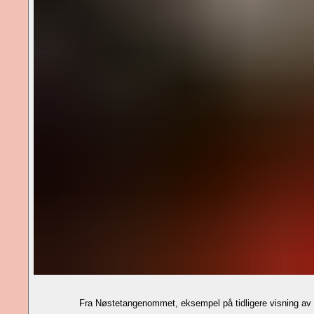
Fra Nøstetangenommet, eksempel på tidligere visning a