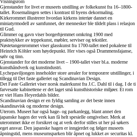
Visningsrom
Gjenstander for livet
er museets utstilling av folkekunst fra 16–1800-
tallet. Rosemalingen settes i kontrast til byens dekormaling.
Kirkerommet
illustrerer hvordan kirkens interiør dannet en
miniatyrmodell av samfunnet, der mennesker ble tildelt plass i relasjon
til Gud.
Glimmer og gavn
viser borgerhjemmet omkring 1900 med
praktstykker av teppekunst, møbler, serviser og tekstiler.
Nøstetangenrommet
viser glasskunst fra 1700-tallet med pokalene til
Heinrich Köhler som høydepunkt. Her vises også Drammensfajanse,
sølv og tinn.
Gjenstander for det moderne livet
–
1900-tallet
viser bl.a. moderne
kunsthåndverk og kunstindustri.
Lychepaviljongen
inneholder store arealer for temporære utstillinger, i
tillegg til Det faste galleriet og Scandinavian Design.
Det Faste Galleriet
viser norsk malerkunst fra J.C. Dahl til i dag. I de ti
farvesatte kabinettene er det laget små kunsthistoriske miljøer. Et rom
er viet Hans Heyerdahls bilder.
Scandinavian design
er en fyldig samling av det beste innen
skandinavisk og moderne design.
Uterom.
Museet har også hage- og parkanlegg, blant annet den
japanske hagen der verk kan få helt spesielle omgivelser. Merk at
uterommet ikke er forsikret og at verk derfor stilles ut her på søkers
eget ansvar. Den japanske hagen er inngjerdet og følger museets
åpningstid, mens museumsparken blir åpnet og lukket av securitas kl.