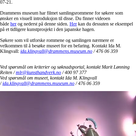
07-21.
Drammens museum har filmet samlingsrommene for søkere som
ønsker en visuell introduksjon til disse. Du finner videoen
både
her
og nederst på denne siden.
Her
kan du dessuten se eksempel
på et tidligere kunstprosjekt i den japanske hagen.
Søkere som vil utforske rommene og samlingen nærmere er
velkommen til å besøke museet for en befaring. Kontakt Ida M.
Klingvall:
ida.klingvall@drammens.museum.no
/ 476 06 359
Ved spørsmål om kriterier og søknadsportal, kontakt Marit Lønning
Reiten /
mlr@kunsthandverk.no
/ 400 97 377
Ved spørsmål om museet, kontakt Ida M. Klingvall
/
ida.klingvall@drammens.museum.no
/ 476 06 359