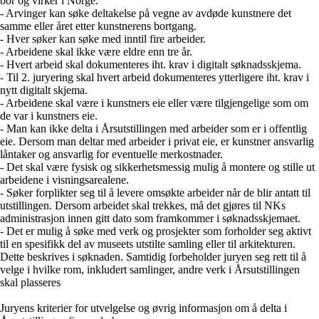
bor og virker i Norge.
- Arvinger kan søke deltakelse på vegne av avdøde kunstnere det
samme eller året etter kunstnerens bortgang.
- Hver søker kan søke med inntil fire arbeider.
- Arbeidene skal ikke være eldre enn tre år.
- Hvert arbeid skal dokumenteres iht. krav i digitalt søknadsskjema.
- Til 2. juryering skal hvert arbeid dokumenteres ytterligere iht. krav i
nytt digitalt skjema.
- Arbeidene skal være i kunstners eie eller være tilgjengelige som om
de var i kunstners eie.
- Man kan ikke delta i Årsutstillingen med arbeider som er i offentlig
eie. Dersom man deltar med arbeider i privat eie, er kunstner ansvarlig
låntaker og ansvarlig for eventuelle merkostnader.
- Det skal være fysisk og sikkerhetsmessig mulig å montere og stille ut
arbeidene i visningsarealene.
- Søker forplikter seg til å levere omsøkte arbeider når de blir antatt til
utstillingen. Dersom arbeidet skal trekkes, må det gjøres til NKs
administrasjon innen gitt dato som framkommer i søknadsskjemaet.
- Det er mulig å søke med verk og prosjekter som forholder seg aktivt
til en spesifikk del av museets utstilte samling eller til arkitekturen.
Dette beskrives i søknaden. Samtidig forbeholder juryen seg rett til å
velge i hvilke rom, inkludert samlinger, andre verk i Årsutstillingen
skal plasseres
Juryens kriterier for utvelgelse og øvrig informasjon om å delta i