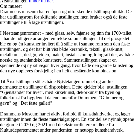
Årsutstillingen
finner du her
.
Om museet
Drammens museum har en åpen og utforskende utstillingspolitikk. De
har utstillingsrom for skiftende utstillinger, men bruker også de faste
utstillingene til å lage utstillinger i.
I Nøstetangenrommet – med glass, sølv, fajanse og tinn fra 1700-tallet
– har de tidligere arrangert en rekke soloutstillinger. Til det prosjektet
ble én og én kunstner invitert til å stille ut i samme rom som den faste
utstillingen, og det har blitt vist både keramikk, tekstil, glasskunst,
metallkunst, design, video, maleri, installasjon og fotografi der, av både
norske og utenlandske kunstnere. Sammenstillingen skaper en
spennende og ny situasjon hver gang, hvor både den gamle kunsten og
den nye oppleves forskjellig i en helt enestående kombinasjon.
Til Årsutstillingen stilles både Nøstetangenrommet og andre
permanente utstillinger til disposisjon. Dette gjelder bl.a. utstillingen
"Gjenstander for livet", med kirkekunst, dekorkunst fra byen og
folkekunst fra bygdene i dalene innenfor Drammen, "Glimmer og
gavn" og "Det faste galleri".
Drammens Museum har et aktivt forhold til kunsthåndverket og lager
utstillinger innen de fleste materialgrupper. En stor del av nyinnkjøpene
de gjorde i 2020 og 2021 med de ekstraordinære midlene fra
Kulturdepartementet under pandemien, er nettopp kunsthåndverk.