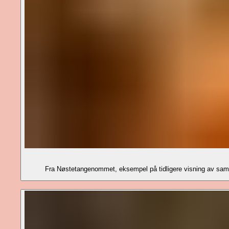
Fra Nøstetangenommet, eksempel på tidligere visning av sa