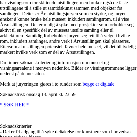
har visningsrom for skiftende utstillinger, men bruker også de faste
utstillingene til å stille ut samtidskunst sammen med objekter fra
samlingen. Dette ser Årsutstillingsjuryen som en styrke, og juryen
ønsker å kunne bruke hele museet, inkludert samlingsrom, til å vise
Årsutstillingen. Det er mulig å søke med prosjekter som forholder seg
aktivt til en spesifikk del av museets utstilte samling eller til
arkitekturen. Samtidig forbeholder juryen seg rett til å velge i hvilke
rom, inkludert samlinger, andre verk i Årsutstillingen skal plasseres.
Ettersom at utstillingen potensielt favner hele museet, vil det bli tydelig
markert hvilke verk som er del av Årsutstillingen.
Du finner søknadskriterier og informasjon om museet og
visningsarealene i menyen nedenfor. Bilder av visningsrommene ligger
nederst på denne siden.
Merk at juryeringen gjøres i to runder som
begge er digitale
.
Søknadsfrist: onsdag 13. april kl. 23.59
* SØK HER *
Søknadskriterier
- Det er fri adgang til å søke deltakelse for kunstnere som i hovedsak