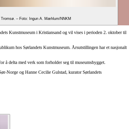
um i Tromsø. – Foto: Ingun A. Mæhlum/NNKM
ets Kunstmuseum i Kristiansand og vil vises i perioden 2. oktober til
 publikum hos Sørlandets Kunstmuseum. Årsutstillingen har et nasjonalt
t for å delta med verk som forholder seg til museumsbygget.
Sør-Norge og Hanne Cecilie Gulstad, kurator Sørlandets