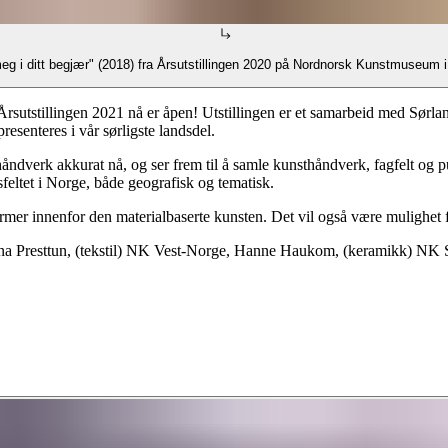
meg i ditt begjær" (2018) fra Årsutstillingen 2020 på Nordnorsk Kunstmuse
utstillingen 2021 nå er åpen! Utstillingen er et samarbeid med Sørland
esenteres i vår sørligste landsdel.
thåndverk akkurat nå, og ser frem til å samle kunsthåndverk, fagfelt og
feltet i Norge, både geografisk og tematisk.
ksformer innenfor den materialbaserte kunsten. Det vil også være mulighe
rina Presttun, (tekstil) NK Vest-Norge, Hanne Haukom, (keramikk) NK 