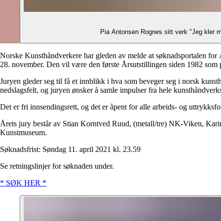
Pia Antonsen Rognes sitt verk "Jeg kler 
Norske Kunsthåndverkere har gleden av melde at søknadsportalen for Års
28. november. Den vil være den første Årsutstillingen siden 1982 som pr
Juryen gleder seg til få et innblikk i hva som beveger seg i norsk kuns
nedslagsfelt, og juryen ønsker å samle impulser fra hele kunsthåndverks
Det er fri innsendingsrett, og det er åpent for alle arbeids- og uttryk
Årets jury består av Stian Korntved Ruud, (metall/tre) NK-Viken, Ka
Kunstmuseum.
Søknadsfrist: Søndag 11. april 2021 kl. 23.59
Se retningslinjer for søknaden under.
* SØK HER *