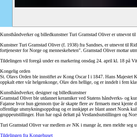
Kunsthåndverker og billedkunstner Turi Gramstad Oliver er utnevnt til S
Kunstner Turi Gramstad Oliver (f. 1938) fra Sandnes, er utnevnt til R
fortjenester for Norge og menneskeheten". Gramstad Oliver mottar utmer
Tildelingen vil foregå under en markering onsdag 24. april kl. 18 på V
Kongelig orden
St. Olavs Orden ble innstiftet av Kong Oscar I i 1847. Hans Majestet 
oppkalt etter vår helgenkonge, Olav den hellige, og er inndelt i fem 
Kunsthåndverker, designer og billedkunstner
Gramstad Oliver ble utdannet keramiker ved Statens håndverks- og kun
Fajanse hvor hun gjennom tjue år skapte flere av firmaets mest kjente 
offentlige utsmykningsoppdrag og er innkjøpt av blant annet Norsk kultu
gruppeutstillinger. Hun har også deltatt på Vestlandsutstillingen og N
Turi Gramstad Oliver var medlem av NK i mange år, men meldte seg ut d
Tildelingen fra Kongehuset