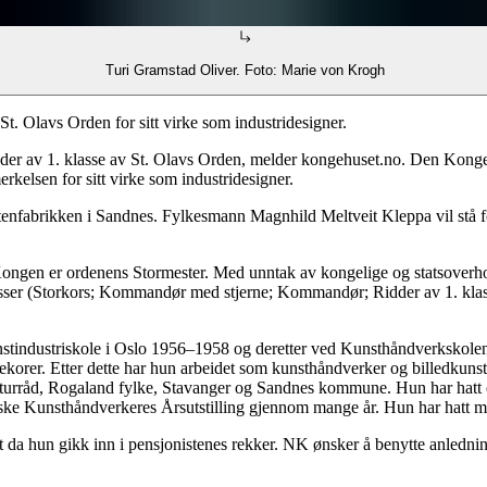
Turi Gramstad Oliver. Foto: Marie von Krogh
t. Olavs Orden for sitt virke som industridesigner.
idder av 1. klasse av St. Olavs Orden, melder kongehuset.no. Den Kong
kelsen for sitt virke som industridesigner.
itenfabrikken i Sandnes. Fylkesmann Magnhild Meltveit Kleppa vil stå f
Kongen er ordenens Stormester. Med unntak av kongelige og statsoverho
klasser (Storkors; Kommandør med stjerne; Kommandør; Ridder av 1. klas
stindustriskole i Oslo 1956–1958 og deretter ved Kunsthåndverkskolen 
dekorer. Etter dette har hun arbeidet som kunsthåndverker og billedkun
rråd, Rogaland fylke, Stavanger og Sandnes kommune. Hun har hatt en lan
orske Kunsthåndverkeres Årsutstilling gjennom mange år. Hun har hatt ma
a hun gikk inn i pensjonistenes rekker. NK ønsker å benytte anledninge