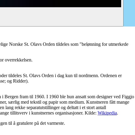
elige Norske St. Olavs Orden tildeles som "belønning for utmerkede
or overrekkelsen.
der tildeles St. Olavs Orden i dag kun til nordmenn. Ordenen er
se; og Ridder).
i Bergen fram til 1960. I 1960 ble hun ansatt som designer ved Figgjo
stner, særlig med tekstil og papir som medium. Kunstneren fått mange
g rekke separatutstillinger og deltatt i et stort antall
nge tillitsverv i kunstnernes organisasjoner. Kilde:
Wikipedia
.
n til å gratulere på det varmeste.