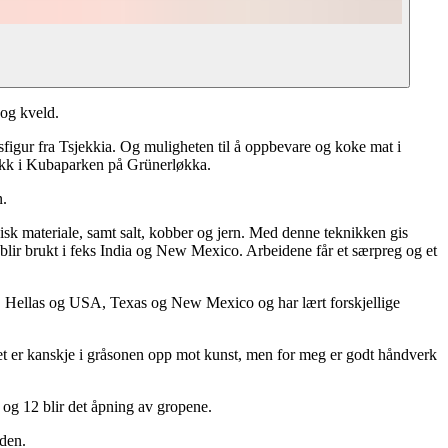
og kveld.
igur fra Tsjekkia. Og muligheten til å oppbevare og koke mat i
mikk i Kubaparken på Grünerløkka.
n.
sk materiale, samt salt, kobber og jern. Med denne teknikken gis
 blir brukt i feks India og New Mexico. Arbeidene får et særpreg og et
d, Hellas og USA, Texas og New Mexico og har lært forskjellige
k. Det er kanskje i gråsonen opp mot kunst, men for meg er godt håndverk
og 12 blir det åpning av gropene.
iden.