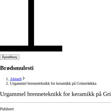
Åpne
Meny
Brødsmulesti
Aktuelt
Urgammel brenneteknikk for keramikk på Grünerløkka
Urgammel
brenneteknikk
for
keramikk
på
Gr
Publisert