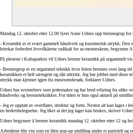
Mandag 12. oktober etter 12.00 fyrer Anne Udnes opp brennegrop for 
- Keramikk er et svært gammelt håndverk og kunstnerisk utrykk. Den e
leirekar forbedret livsvilkårene radikalt for ur-menneskene, begynn
På plenene i Kubaparken vil Udnes brenne keramikk på urgammelt vis 
- Brennegrop er en urgammel teknikk hvor leiren brennes over lang tid 
keramikken et helt særegent og rått uttrykk. Jeg har jobbet med disse 
utrykk man kjenner igjen fra museumsbesøk, forklarer Udnes.
Udnes har svennebrev som pottemaker og har bred erfaring fra ulike ve
håndverks og brenneteknikker. For tiden er hun også aktuell på utstill
- Jeg er opptatt av overflater, struktur og form. Nesten alt kan lages i
en hedersbetegnelse. Jeg liker at det jeg lager kan brukes, skriver Udn
Udnes begynner å brenne keramikk mandag 12. oktober etter 12 og hol
Arbeidene blir vist som en liten pop-up utstilling under et partytelt og