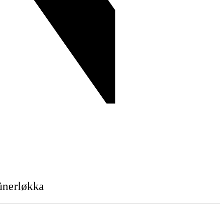
ünerløkka