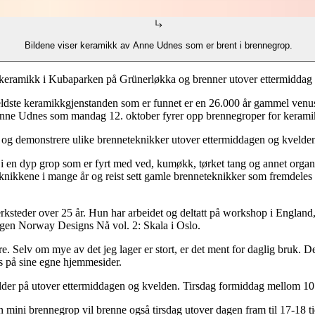
Bildene viser keramikk av Anne Udnes som er brent i brennegrop.
keramikk i Kubaparken på Grünerløkka og brenner utover ettermiddag 
ldste keramikkgjenstanden som er funnet er en 26.000 år gammel venusf
er Anne Udnes som mandag 12. oktober fyrer opp brennegroper for kera
og demonstrere ulike brenneteknikker utover ettermiddagen og kvelde
i en dyp grop som er fyrt med ved, kumøkk, tørket tang og annet organi
teknikkene i mange år og reist sett gamle brenneteknikker som fremdeles
rksteder over 25 år. Hun har arbeidet og deltatt på workshop i Englan
ingen Norway Designs Nå vol. 2: Skala i Oslo.
 leire. Selv om mye av det jeg lager er stort, er det ment for daglig bru
es på sine egne hjemmesider.
der på utover ettermiddagen og kvelden. Tirsdag formiddag mellom 10 
 en mini brennegrop vil brenne også tirsdag utover dagen fram til 17-18 t