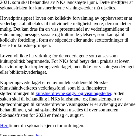
2021, som skal behandles av NKs landsmøte i juni. Dette medfører at
søknadsfristen for kunstnerdrevne visningssteder må utsettes.
Hovedprinsippet i loven om kollektiv forvaltning av opphavsrett er at
vederlag skal utbetales til individuelle rettighetshavere, dersom det er
mulig. Det kan dras fra en viss prosentandel av vederlagsmidlene til
«utdanningsmessige, sosiale og kulturelle ytelser», som kan gå til
kollektiv fordeling i form av stipender eller andre støtteordninger til
beste for kunstnergruppen.
Loven vil ikke ha virkning for de vederlagene som anses som
kulturpolitisk begrunnede. For NKs fond betyr det i praksis at loven
har virkning for kopieringsvederlaget, men ikke for visningsvederlaget
eller bibliotekvederlaget.
Kopieringsvederlaget er en av inntektskildene til Norske
Kunsthåndverkeres vederlagsfond, som bl.a. finansierer
støtteordningen til
kunstnerdrevne salgs- og visningssteder
. Siden
saken skal til behandling i NKs landsmøte, og finansieringen av
støtteordningen til kunstnerdrevne visningssteder er avhengig av denne
behandlingen, så må søknadsfristen utsettes til over sommeren.
Søknadsfristen for 2023 er fredag 4. august.
Her
finner du søknadsskjema for ordningen.
Les mer om loven
her
.