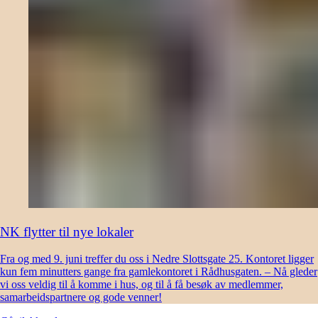
NK flytter til nye lokaler
Fra og med 9. juni treffer du oss i Nedre Slottsgate 25. Kontoret ligger
kun fem minutters gange fra gamlekontoret i Rådhusgaten. – Nå gleder
vi oss veldig til å komme i hus, og til å få besøk av medlemmer,
samarbeidspartnere og gode venner!