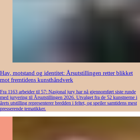
Hav, motstand og identitet: Årsutstillingen retter blikket
mot fremtidens kunsthåndverk
Fra 1163 arbeider til 57: Nasjonal jury har nå gjennomført siste runde
med juryering til Årsutstillingen 2026. Utvalget fra de 52 kunstnerne i
årets utstilling representerer bredden i feltet, og speiler samtidens mest
presserende tematikker.