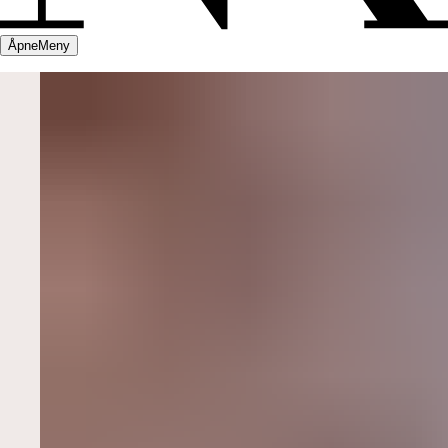
Åpne
Meny