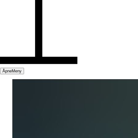
Åpne
Meny