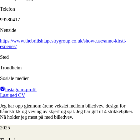
Telefon
99580417
Nettside
https://www.thebritishtapestrygroup.co.uk/showcase/anne-kirsti-
espenes/
Sted
Trondheim
Sosiale medier
Instagram-profil
Last ned CV
Jeg har opp gjennom årene vekslet mellom billedvev, design for
håndstrikk og veving av skjerf og sjal. Jeg har gitt ut 4 strikkebøker.
Nå holder jeg mest på med billedvev.
2025