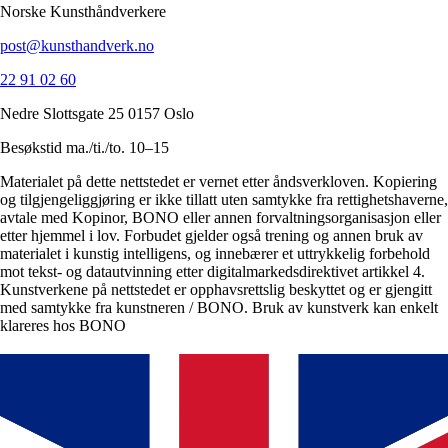
Norske Kunsthåndverkere
post@kunsthandverk.no
22 91 02 60
Nedre Slottsgate 25 0157 Oslo
Besøkstid ma./ti./to. 10–15
Materialet på dette nettstedet er vernet etter åndsverkloven. Kopiering
og tilgjengeliggjøring er ikke tillatt uten samtykke fra rettighetshaverne,
avtale med Kopinor, BONO eller annen forvaltningsorganisasjon eller
etter hjemmel i lov. Forbudet gjelder også trening og annen bruk av
materialet i kunstig intelligens, og innebærer et uttrykkelig forbehold
mot tekst- og datautvinning etter digitalmarkedsdirektivet artikkel 4.
Kunstverkene på nettstedet er opphavsrettslig beskyttet og er gjengitt
med samtykke fra kunstneren / BONO. Bruk av kunstverk kan enkelt
klareres hos BONO