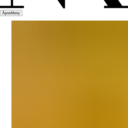
Åpne
Meny