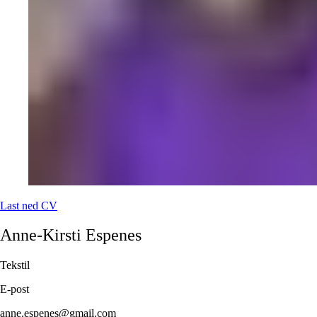
Last ned CV
Anne-Kirsti
Espenes
Tekstil
E-post
anne.espenes@gmail.com