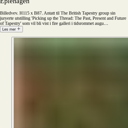
Eplehagen
Billedvev. H115 x B87. Antatt til The British Tapestry group sin
juryerte utstilling 'Picking up the Thread: The Past, Present and Future
of Tapestry' som vil bli vist i fire galleri i tidsrommet augu
…
Les mer