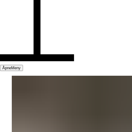
Åpne
Meny