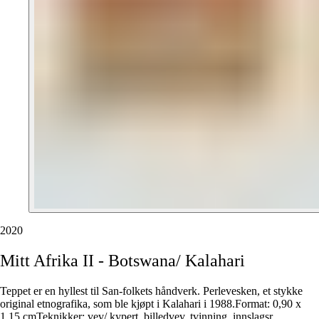
2020
Mitt
Afrika
II
-
Botswana/
Kalahari
Teppet er en hyllest til San-folkets håndverk. Perlevesken, et stykke
original etnografika, som ble kjøpt i Kalahari i 1988.Format: 0,90 x
1,15 cmTeknikker: vev/ kypert, billedvev, tvinning, innslagsr
…