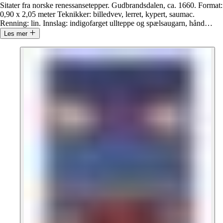
Sitater fra norske renessansetepper. Gudbrandsdalen, ca. 1660. Format:
0,90 x 2,05 meter Teknikker: billedvev, lerret, kypert, saumac.
Renning: lin. Innslag: indigofarget ullteppe og spælsaugarn, hånd
…
Les mer