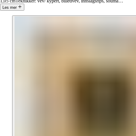
1,05 cmTeknikker: vev/ kypert, billedvev, innslagsrips, souma
…
Les mer