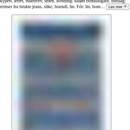
kypert, lerret, billedvev, smett. Renning: kulørt bomullsgarn. Innslag:
remser fra brukte jeans, silke, bomull, lin. Fór: lin, bom
…
Les mer