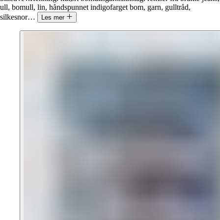
ull, bomull, lin, håndspunnet indigofarget bom, garn, gulltråd,
silkesnor
…
Les mer