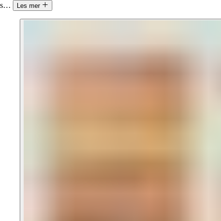
s
…
Les mer