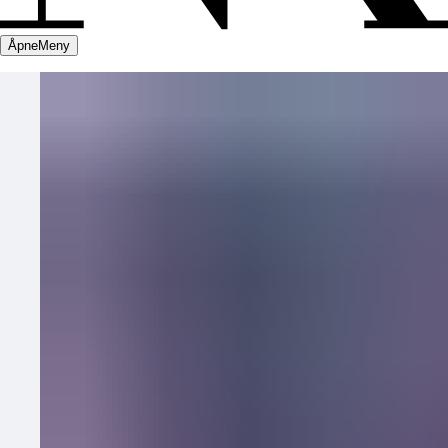
Åpne
Meny