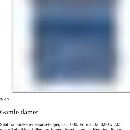
2017
Gamle
damer
Sitat fra norske renessansetepper, ca. 1600. Format: br. 0,90 x 2,05
meter Teknikker: billedvev, kypert, lerret, soumac. Renning: lingarn.