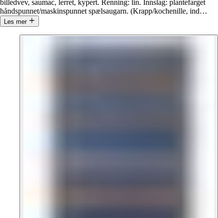
billedvev, saumac, lerret, kypert. Renning: lin. Innslag: plantefarget
håndspunnet/maskinspunnet spælsaugarn. (Krapp/kochenille, ind
…
Les mer