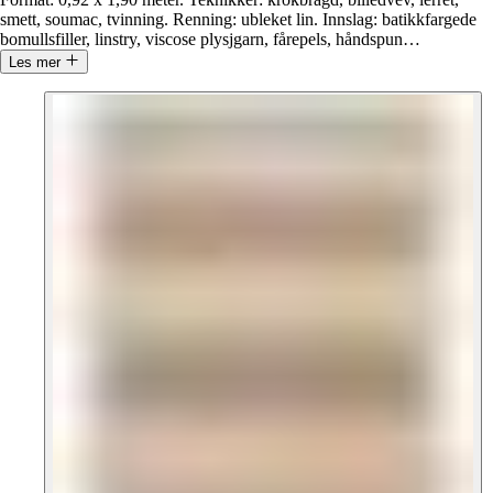
smett, soumac, tvinning. Renning: ubleket lin. Innslag: batikkfargede
bomullsfiller, linstry, viscose plysjgarn, fårepels, håndspun
…
Les mer