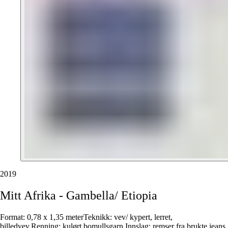
2019
Mitt
Afrika
-
Gambella/
Etiopia
Format: 0,78 x 1,35 meterTeknikk: vev/ kypert, lerret,
billedvev.Renning: kulørt bomullsgarn.Innslag: remser fra brukte jeans,