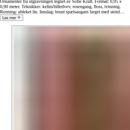
Ornamenter fra utgravningen tegnet av Sofie Kraft. Format: 0,95 x
0,90 meter. Teknikker: kelim/billedvev, rosengang, floss, tvinning.
Renning: ubleket lin. Innslag: brunt spælsaugarn farget med steinl
…
Les mer