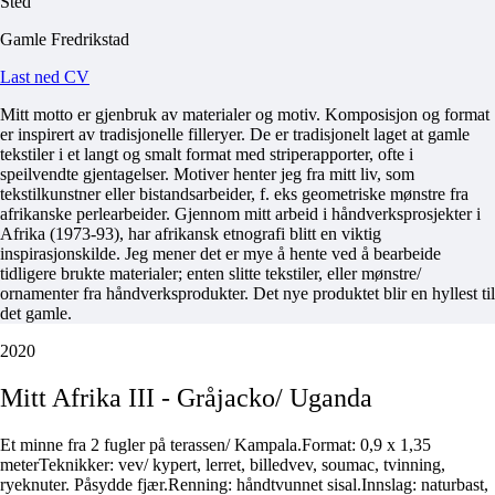
Sted
Gamle Fredrikstad
Last ned CV
Mitt motto er gjenbruk av materialer og motiv. Komposisjon og format
er inspirert av tradisjonelle filleryer. De er tradisjonelt laget at gamle
tekstiler i et langt og smalt format med striperapporter, ofte i
speilvendte gjentagelser. Motiver henter jeg fra mitt liv, som
tekstilkunstner eller bistandsarbeider, f. eks geometriske mønstre fra
afrikanske perlearbeider. Gjennom mitt arbeid i håndverksprosjekter i
Afrika (1973-93), har afrikansk etnografi blitt en viktig
inspirasjonskilde. Jeg mener det er mye å hente ved å bearbeide
tidligere brukte materialer; enten slitte tekstiler, eller mønstre/
ornamenter fra håndverksprodukter. Det nye produktet blir en hyllest til
det gamle.
2020
Mitt
Afrika
III
-
Gråjacko/
Uganda
Et minne fra 2 fugler på terassen/ Kampala.Format: 0,9 x 1,35
meterTeknikker: vev/ kypert, lerret, billedvev, soumac, tvinning,
ryeknuter. Påsydde fjær.Renning: håndtvunnet sisal.Innslag: naturbast,