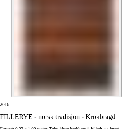
2016
FILLERYE
-
norsk
tradisjon
-
Krokbragd
Format: 0,92 x 1,90 meter. Teknikker: krokbragd, billedvev, lerret,