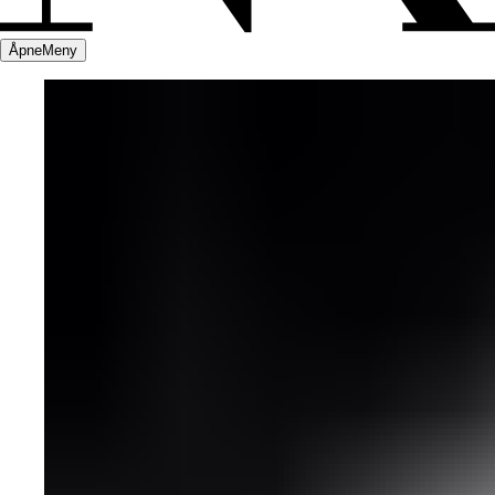
Åpne
Meny