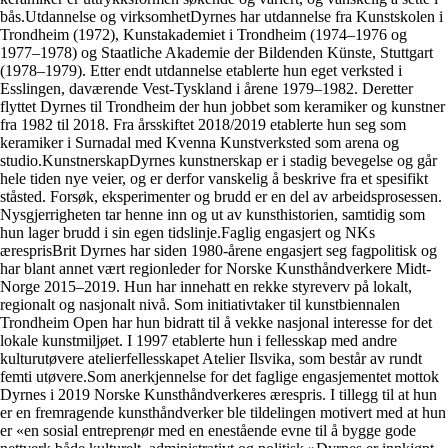
bås.Utdannelse og virksomhetDyrnes har utdannelse fra Kunstskolen i
Trondheim (1972), Kunstakademiet i Trondheim (1974–1976 og
1977–1978) og Staatliche Akademie der Bildenden Künste, Stuttgart
(1978–1979). Etter endt utdannelse etablerte hun eget verksted i
Esslingen, daværende Vest-Tyskland i årene 1979–1982. Deretter
flyttet Dyrnes til Trondheim der hun jobbet som keramiker og kunstner
fra 1982 til 2018. Fra årsskiftet 2018/2019 etablerte hun seg som
keramiker i Surnadal med Kvenna Kunstverksted som arena og
studio.KunstnerskapDyrnes kunstnerskap er i stadig bevegelse og går
hele tiden nye veier, og er derfor vanskelig å beskrive fra et spesifikt
ståsted. Forsøk, eksperimenter og brudd er en del av arbeidsprosessen.
Nysgjerrigheten tar henne inn og ut av kunsthistorien, samtidig som
hun lager brudd i sin egen tidslinje.Faglig engasjert og NKs
æresprisBrit Dyrnes har siden 1980-årene engasjert seg fagpolitisk og
har blant annet vært regionleder for Norske Kunsthåndverkere Midt-
Norge 2015–2019. Hun har innehatt en rekke styreverv på lokalt,
regionalt og nasjonalt nivå. Som initiativtaker til kunstbiennalen
Trondheim Open har hun bidratt til å vekke nasjonal interesse for det
lokale kunstmiljøet. I 1997 etablerte hun i fellesskap med andre
kulturutøvere atelierfellesskapet Atelier Ilsvika, som består av rundt
femti utøvere.Som anerkjennelse for det faglige engasjementet mottok
Dyrnes i 2019 Norske Kunsthåndverkeres ærespris. I tillegg til at hun
er en fremragende kunsthåndverker ble tildelingen motivert med at hun
er «en sosial entreprenør med en enestående evne til å bygge gode