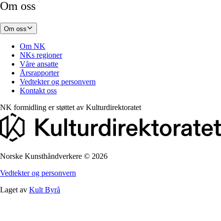
Om oss
Om oss
Om NK
NKs regioner
Våre ansatte
Årsrapporter
Vedtekter og personvern
Kontakt oss
NK formidling er støttet av
Kulturdirektoratet
Norske Kunsthåndverkere
©
2026
Vedtekter og personvern
Laget av
Kult Byrå