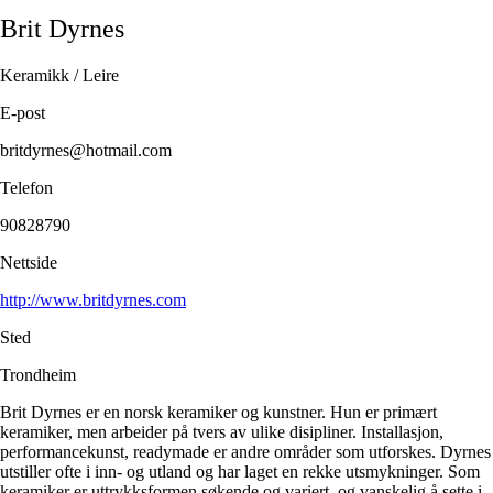
Brit
Dyrnes
Keramikk / Leire
E-post
britdyrnes@hotmail.com
Telefon
90828790
Nettside
http://www.britdyrnes.com
Sted
Trondheim
Brit Dyrnes er en norsk keramiker og kunstner. Hun er primært
keramiker, men arbeider på tvers av ulike disipliner. Installasjon,
performancekunst, readymade er andre områder som utforskes. Dyrnes
utstiller ofte i inn- og utland og har laget en rekke utsmykninger. Som
keramiker er uttrykksformen søkende og variert, og vanskelig å sette i