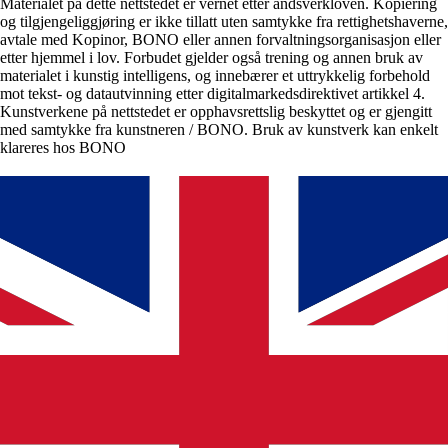
Materialet på dette nettstedet er vernet etter åndsverkloven. Kopiering
og tilgjengeliggjøring er ikke tillatt uten samtykke fra rettighetshaverne,
avtale med Kopinor, BONO eller annen forvaltningsorganisasjon eller
etter hjemmel i lov. Forbudet gjelder også trening og annen bruk av
materialet i kunstig intelligens, og innebærer et uttrykkelig forbehold
mot tekst- og datautvinning etter digitalmarkedsdirektivet artikkel 4.
Kunstverkene på nettstedet er opphavsrettslig beskyttet og er gjengitt
med samtykke fra kunstneren / BONO. Bruk av kunstverk kan enkelt
klareres hos BONO