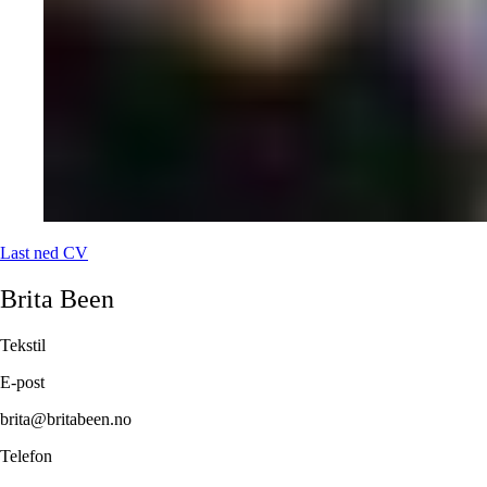
Last ned CV
Brita
Been
Tekstil
E-post
brita@britabeen.no
Telefon