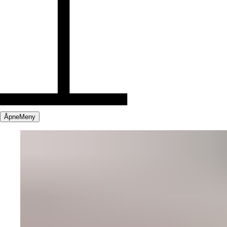
Åpne
Meny