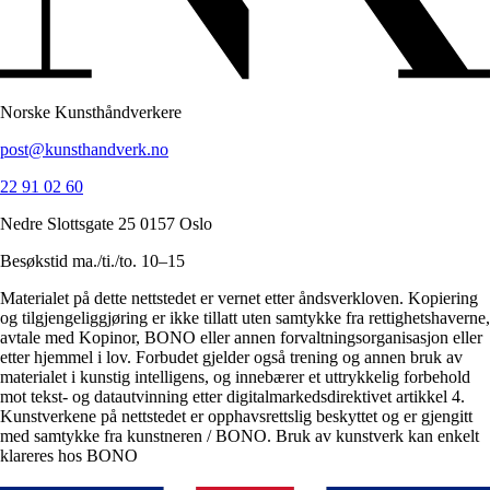
Norske Kunsthåndverkere
post@kunsthandverk.no
22 91 02 60
Nedre Slottsgate 25 0157 Oslo
Besøkstid ma./ti./to. 10–15
Materialet på dette nettstedet er vernet etter åndsverkloven. Kopiering
og tilgjengeliggjøring er ikke tillatt uten samtykke fra rettighetshaverne,
avtale med Kopinor, BONO eller annen forvaltningsorganisasjon eller
etter hjemmel i lov. Forbudet gjelder også trening og annen bruk av
materialet i kunstig intelligens, og innebærer et uttrykkelig forbehold
mot tekst- og datautvinning etter digitalmarkedsdirektivet artikkel 4.
Kunstverkene på nettstedet er opphavsrettslig beskyttet og er gjengitt
med samtykke fra kunstneren / BONO. Bruk av kunstverk kan enkelt
klareres hos BONO