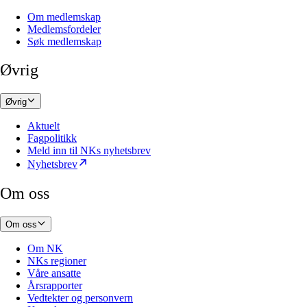
Om medlemskap
Medlemsfordeler
Søk medlemskap
Øvrig
Øvrig
Aktuelt
Fagpolitikk
Meld inn til NKs nyhetsbrev
Nyhetsbrev
Om oss
Om oss
Om NK
NKs regioner
Våre ansatte
Årsrapporter
Vedtekter og personvern