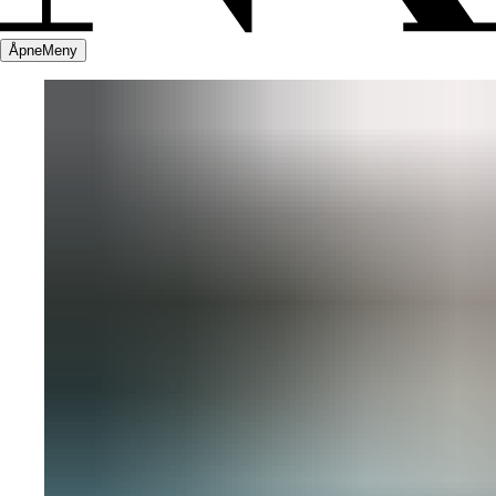
Åpne
Meny