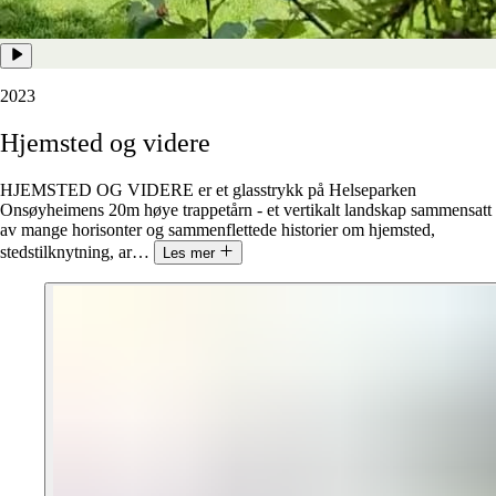
2023
H‌jemsted
og
videre
HJEMSTED OG VIDERE er et glasstrykk på Helseparken
Onsøyheimens 20m høye trappetårn - et vertikalt landskap sammensatt
av mange horisonter og sammenflettede historier om hjemsted,
stedstilknytning, ar
…
Les mer