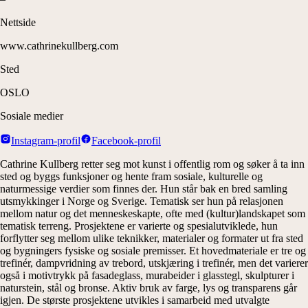
Nettside
www.cathrinekullberg.com
Sted
OSLO
Sosiale medier
Instagram-profil
Facebook-profil
Cathrine Kullberg retter seg mot kunst i offentlig rom og søker å ta inn
sted og byggs funksjoner og hente fram sosiale, kulturelle og
naturmessige verdier som finnes der. Hun står bak en bred samling
utsmykkinger i Norge og Sverige. Tematisk ser hun på relasjonen
mellom natur og det menneskeskapte, ofte med (kultur)landskapet som
tematisk terreng. Prosjektene er varierte og spesialutviklede, hun
forflytter seg mellom ulike teknikker, materialer og formater ut fra sted
og bygningers fysiske og sosiale premisser. Et hovedmateriale er tre og
trefinér, dampvridning av trebord, utskjæring i trefinér, men det varierer
også i motivtrykk på fasadeglass, murabeider i glasstegl, skulpturer i
naturstein, stål og bronse. Aktiv bruk av farge, lys og transparens går
igjen. De største prosjektene utvikles i samarbeid med utvalgte