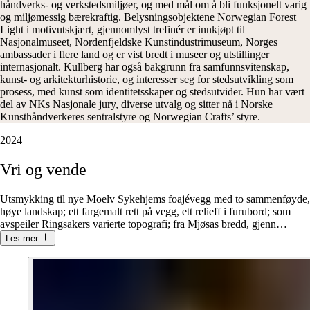
håndverks- og verkstedsmiljøer, og med mål om å bli funksjonelt varig
og miljømessig bærekraftig. Belysningsobjektene Norwegian Forest
Light i motivutskjært, gjennomlyst trefinér er innkjøpt til
Nasjonalmuseet, Nordenfjeldske Kunstindustrimuseum, Norges
ambassader i flere land og er vist bredt i museer og utstillinger
internasjonalt. Kullberg har også bakgrunn fra samfunnsvitenskap,
kunst- og arkitekturhistorie, og interesser seg for stedsutvikling som
prosess, med kunst som identitetsskaper og stedsutvider. Hun har vært
del av NKs Nasjonale jury, diverse utvalg og sitter nå i Norske
Kunsthåndverkeres sentralstyre og Norwegian Crafts’ styre.
2024
Vr‌i
og
vende
Utsmykking til nye Moelv Sykehjems foajévegg med to sammenføyde,
høye landskap; ett fargemalt rett på vegg, ett relieff i furubord; som
avspeiler Ringsakers varierte topografi; fra Mjøsas bredd, gjenn
…
Les mer