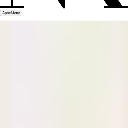
Åpne
Meny