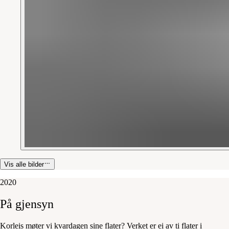
Vis alle bilder
2020
På
gjensyn
Korleis møter vi kvardagen sine flater? Verket er ei av ti flater i