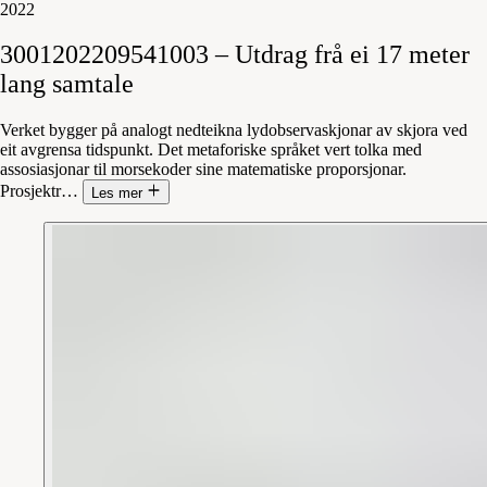
2022
3001202209541003
–
Utdrag
frå
ei
17
meter
lang
samtale
Verket bygger på analogt nedteikna lydobservaskjonar av skjora ved
eit avgrensa tidspunkt. Det metaforiske språket vert tolka med
assosiasjonar til morsekoder sine matematiske proporsjonar.
Prosjektr
…
Les mer