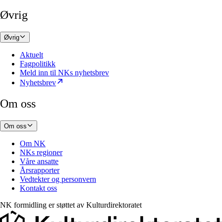
Øvrig
Øvrig
Aktuelt
Fagpolitikk
Meld inn til NKs nyhetsbrev
Nyhetsbrev
Om oss
Om oss
Om NK
NKs regioner
Våre ansatte
Årsrapporter
Vedtekter og personvern
Kontakt oss
NK formidling er støttet av
Kulturdirektoratet