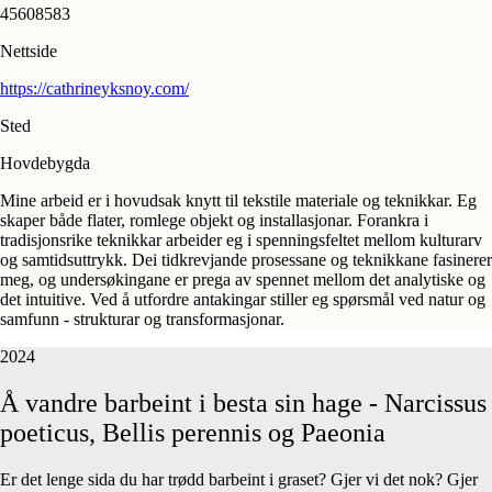
45608583
Nettside
https://cathrineyksnoy.com/
Sted
Hovdebygda
Mine arbeid er i hovudsak knytt til tekstile materiale og teknikkar. Eg
skaper både flater, romlege objekt og installasjonar. Forankra i
tradisjonsrike teknikkar arbeider eg i spenningsfeltet mellom kulturarv
og samtidsuttrykk. Dei tidkrevjande prosessane og teknikkane fasinerer
meg, og undersøkingane er prega av spennet mellom det analytiske og
det intuitive. Ved å utfordre antakingar stiller eg spørsmål ved natur og
samfunn - strukturar og transformasjonar.
2024
Å
vandre
barbeint
i
besta
sin
hage
-
Narcissus
poeticus,
Bellis
perennis
og
Paeonia
Er det lenge sida du har trødd barbeint i graset? Gjer vi det nok? Gjer