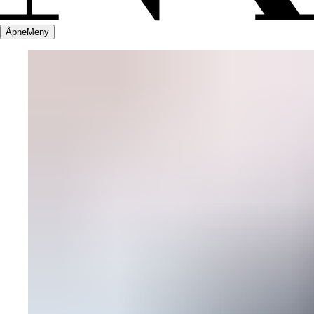
Åpne
Meny