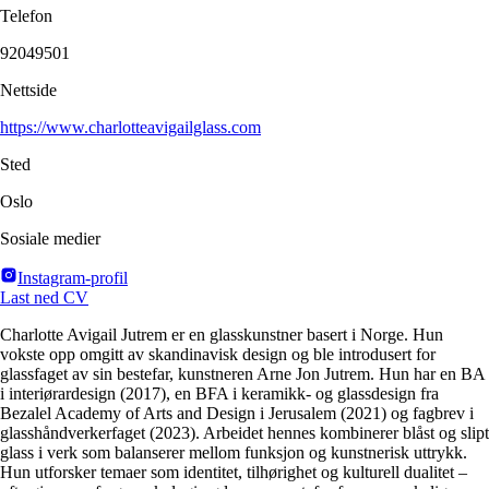
Telefon
92049501
Nettside
https://www.charlotteavigailglass.com
Sted
Oslo
Sosiale medier
Instagram-profil
Last ned CV
Charlotte Avigail Jutrem er en glasskunstner basert i Norge. Hun
vokste opp omgitt av skandinavisk design og ble introdusert for
glassfaget av sin bestefar, kunstneren Arne Jon Jutrem. Hun har en BA
i interiørardesign (2017), en BFA i keramikk- og glassdesign fra
Bezalel Academy of Arts and Design i Jerusalem (2021) og fagbrev i
glasshåndverkerfaget (2023). Arbeidet hennes kombinerer blåst og slipt
glass i verk som balanserer mellom funksjon og kunstnerisk uttrykk.
Hun utforsker temaer som identitet, tilhørighet og kulturell dualitet –