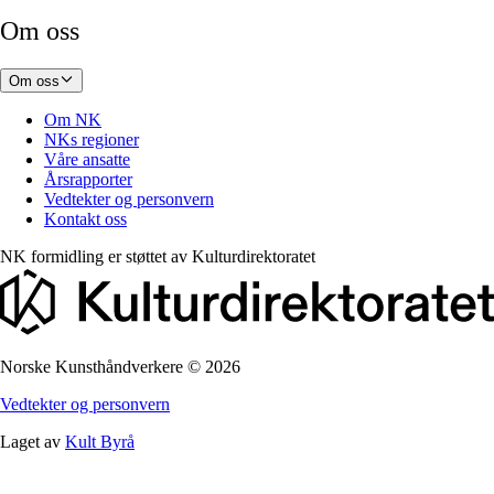
Om oss
Om oss
Om NK
NKs regioner
Våre ansatte
Årsrapporter
Vedtekter og personvern
Kontakt oss
NK formidling er støttet av
Kulturdirektoratet
Norske Kunsthåndverkere
©
2026
Vedtekter og personvern
Laget av
Kult Byrå