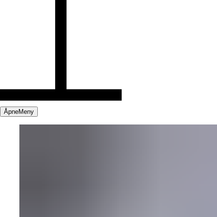
Åpne
Meny