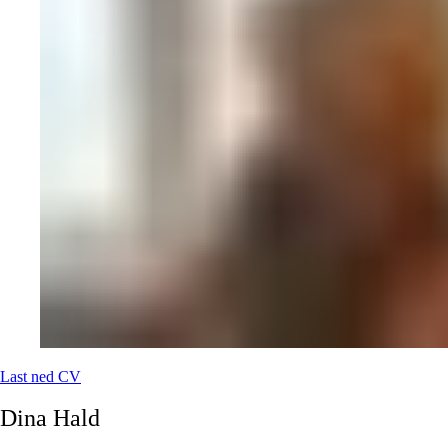
Last ned CV
Dina
Hald