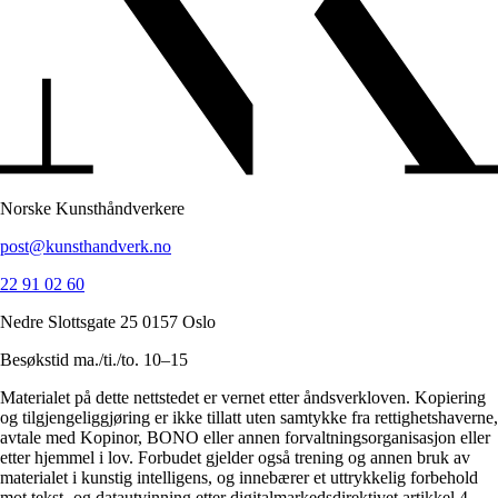
Norske Kunsthåndverkere
post@kunsthandverk.no
22 91 02 60
Nedre Slottsgate 25 0157 Oslo
Besøkstid ma./ti./to. 10–15
Materialet på dette nettstedet er vernet etter åndsverkloven. Kopiering
og tilgjengeliggjøring er ikke tillatt uten samtykke fra rettighetshaverne,
avtale med Kopinor, BONO eller annen forvaltningsorganisasjon eller
etter hjemmel i lov. Forbudet gjelder også trening og annen bruk av
materialet i kunstig intelligens, og innebærer et uttrykkelig forbehold
mot tekst- og datautvinning etter digitalmarkedsdirektivet artikkel 4.