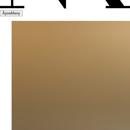
Åpne
Meny