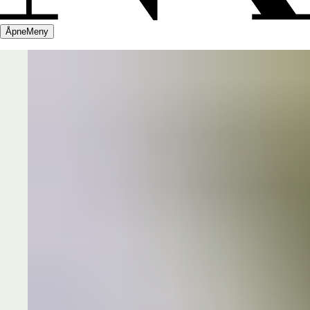
Åpne
Meny