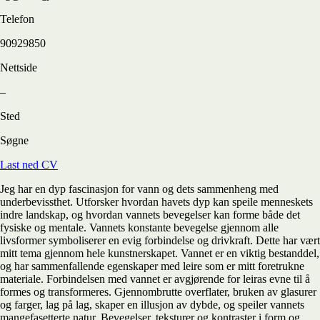
Telefon
90929850
Nettside
–
Sted
Søgne
Last ned CV
Jeg har en dyp fascinasjon for vann og dets sammenheng med
underbevissthet. Utforsker hvordan havets dyp kan speile menneskets
indre landskap, og hvordan vannets bevegelser kan forme både det
fysiske og mentale. Vannets konstante bevegelse gjennom alle
livsformer symboliserer en evig forbindelse og drivkraft. Dette har vært
mitt tema gjennom hele kunstnerskapet. Vannet er en viktig bestanddel,
og har sammenfallende egenskaper med leire som er mitt foretrukne
materiale. Forbindelsen med vannet er avgjørende for leiras evne til å
formes og transformeres. Gjennombrutte overflater, bruken av glasurer
og farger, lag på lag, skaper en illusjon av dybde, og speiler vannets
mangefasetterte natur. Bevegelser, teksturer og kontraster i form og