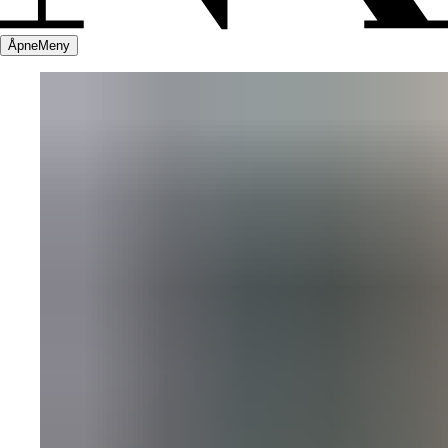
Åpne
Meny