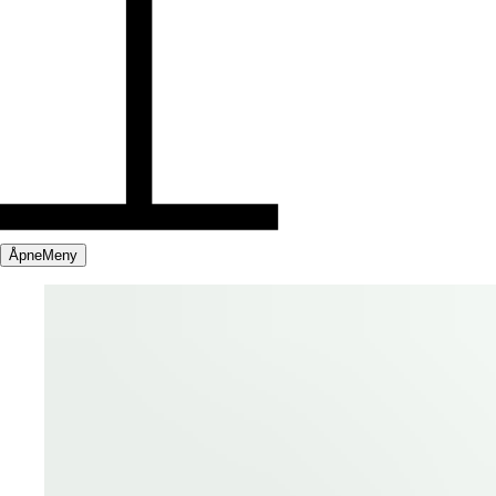
Åpne
Meny