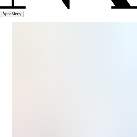
Åpne
Meny