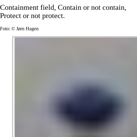
Containment
field,
Contain
or
not
contain,
Protect
or
not
protect.
Foto: © Jørn Hagen