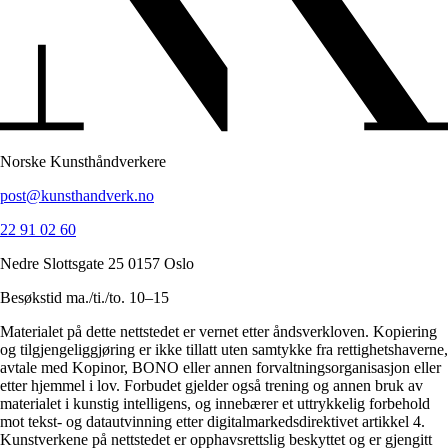
Norske Kunsthåndverkere
post@kunsthandverk.no
22 91 02 60
Nedre Slottsgate 25 0157 Oslo
Besøkstid ma./ti./to. 10–15
Materialet på dette nettstedet er vernet etter åndsverkloven. Kopiering
og tilgjengeliggjøring er ikke tillatt uten samtykke fra rettighetshaverne,
avtale med Kopinor, BONO eller annen forvaltningsorganisasjon eller
etter hjemmel i lov. Forbudet gjelder også trening og annen bruk av
materialet i kunstig intelligens, og innebærer et uttrykkelig forbehold
mot tekst- og datautvinning etter digitalmarkedsdirektivet artikkel 4.
Kunstverkene på nettstedet er opphavsrettslig beskyttet og er gjengitt