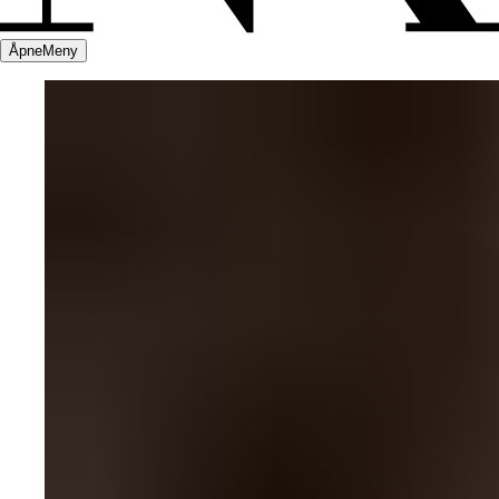
Åpne
Meny