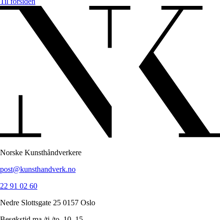
Til forsiden
Norske Kunsthåndverkere
post@kunsthandverk.no
22 91 02 60
Nedre Slottsgate 25 0157 Oslo
Besøkstid ma./ti./to. 10–15