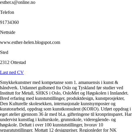
esther.s@online.no
Telefon
91734360
Nettside
www.esther-helen.blogspot.com
Sted
2312 Ottestad
Last ned CV
Smykkekunstner med kompetanse som 1. amanuensis i kunst &
håndverk. Utdannet gullsmed fra Oslo og Tyskland før studier ved
Institutt for Metall, SHKS i Oslo, OsloMet og Høgskolen i Innlandet.
Bred erfaring med kunstutstillinger, produktdesign, kunstprosjekter,
Den Kulturelle skolesekken, internasjonale kunstsymposier og
kuratorarbeid, oppdrag som kunstkonsulent (KORO). Utført oppdrag i
eget atelier gjennom 36 år med bl.a. gifteringene til kronprinsparet. Har
undervist kunstfag i kulturskole, grunnskole, videregående- og
høgskole. Deltatt i over 100 kunstutstillinger, hvorav 10
separatutstillinger. Mottatt 12 designpriser. Regionleder for NK