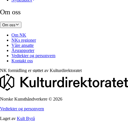
Om oss
Om oss
Om NK
NKs regioner
Våre ansatte
Årsrapporter
Vedtekter og personvern
Kontakt oss
NK formidling er støttet av
Kulturdirektoratet
Norske Kunsthåndverkere
©
2026
Vedtekter og personvern
Laget av
Kult Byrå