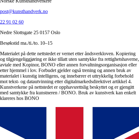
Norske Kunsthåndverkere
post@kunsthandverk.no
22 91 02 60
Nedre Slottsgate 25 0157 Oslo
Besøkstid ma./ti./to. 10–15
Materialet på dette nettstedet er vernet etter åndsverkloven. Kopiering
og tilgjengeliggjøring er ikke tillatt uten samtykke fra rettighetshaverne,
avtale med Kopinor, BONO eller annen forvaltningsorganisasjon eller
etter hjemmel i lov. Forbudet gjelder også trening og annen bruk av
materialet i kunstig intelligens, og innebærer et uttrykkelig forbehold
mot tekst- og datautvinning etter digitalmarkedsdirektivet artikkel 4.
Kunstverkene på nettstedet er opphavsrettslig beskyttet og er gjengitt
med samtykke fra kunstneren / BONO. Bruk av kunstverk kan enkelt
klareres hos BONO