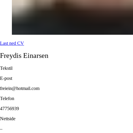
Last ned CV
Freydis
Einarsen
Tekstil
E-post
freiein@hotmail.com
Telefon
47756939
Nettside
–