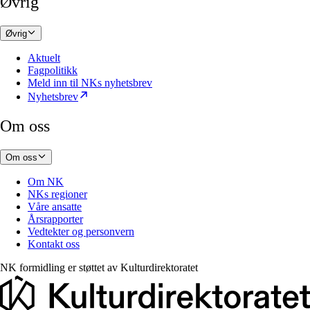
Øvrig
Øvrig
Aktuelt
Fagpolitikk
Meld inn til NKs nyhetsbrev
Nyhetsbrev
Om oss
Om oss
Om NK
NKs regioner
Våre ansatte
Årsrapporter
Vedtekter og personvern
Kontakt oss
NK formidling er støttet av
Kulturdirektoratet