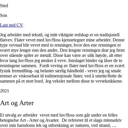
Sted
Son
Last ned CV
Jeg arbeider med tekstil, og mitt viktigste redskap er en tradisjonell
flatvev. Flater vevet med luv/floss kjennetegner mine arbeider. Denne
type vevnad blir vevet med to renninger, hvor den ene renningen er
svært mye lengre enn den andre. Den lengste renningen drar jeg frem
over stående spiler av metall. Disse kan være av ulik høyde, alt etter
hvor lang luv/floss jeg ønsker å veve. Innslaget binder og låser de to
renningene sammen. Fordi veving av flater med luv/floss er en svært
fysisk fremstilling- og belaster særlig håndledd - vever jeg og smale
remser av viskosebast til todimensjonale flater, ved å smette/flette de
sammen på et stort bord. Jeg veksler mellom disse to vevteknikkene.
2021
Art
og
Arter
Et utvalg av arbeider vevet med luv/floss som går under en felles
betegnelse Art - Arter og Avarter. De refererer til et slags minnarkiv
over min barndoms lek og utforskning av naturen, ved strand,
…