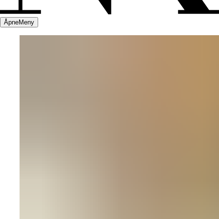
Åpne
Meny