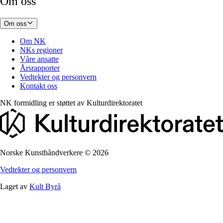
Om oss
Om oss
Om NK
NKs regioner
Våre ansatte
Årsrapporter
Vedtekter og personvern
Kontakt oss
NK formidling er støttet av
Kulturdirektoratet
Norske Kunsthåndverkere
©
2026
Vedtekter og personvern
Laget av
Kult Byrå