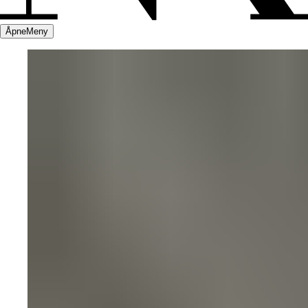
Åpne
Meny