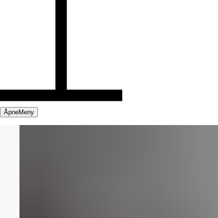
Åpne
Meny